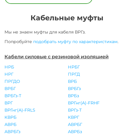
Кабельные муфты
Мы не знаем муфты для
кабеля
ВРГз
.
Попробуйте
подобрать муфту по характеристикам
.
Кабели силовые с резиновой изоляцией
НРБ
НРБГ
НРГ
ПРГД
ПРГДО
ВРБ
ВРБГ
ВРБГз
ВРБГз-Т
ВРБз
ВРГ
ВРГнг(A)-FRHF
ВРГнг(A)-FRLS
ВРГз-Т
КВРБ
КВРГ
АВРБ
АВРБГ
АВРБГз
АВРБз