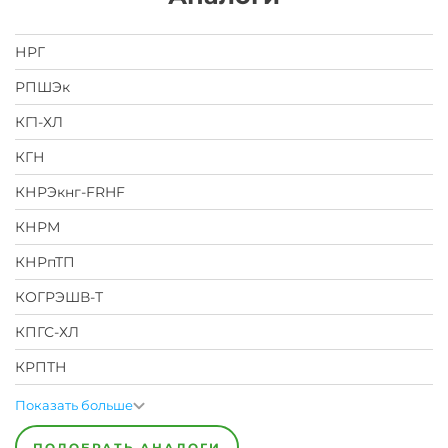
НРГ
РПШЭк
КГ1-ХЛ
КГН
КНРЭкнг-FRHF
КНРМ
КНРпТП
КОГРЭШВ-Т
КПГС-ХЛ
КРПТН
Показать больше
ПОДОБРАТЬ АНАЛОГИ