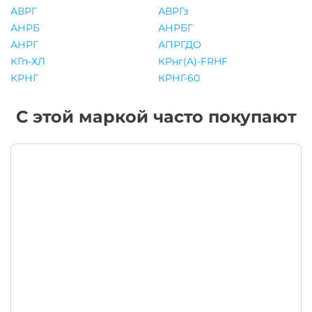
АВРГ
АВРГз
АНРБ
АНРБГ
АНРГ
АПРГДО
КГп-ХЛ
КРнг(A)-FRHF
КРНГ
КРНГ-60
С этой маркой часто покупают