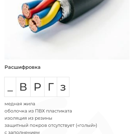
Расшифровка
_
В
Р
Г
з
медная жила
оболочка из ПВХ пластиката
изоляция из резины
защитный покров отсутствует («голый»)
с заполнением