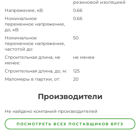
резиновой изоляцией
Напряжение, кВ
:
0.66
Номинальное
0.66
переменное напряжение,
до, кВ
:
Номинальное
50
переменное напряжение,
частотой до
:
Строительная длина, не
не менее
менее
:
Строительная длина, до, м
:
125
Маломеры в партии, от
:
20
Производители
Завод
Не найдено компаний-производителей
Завод-
изготовитель
предпочел
ПОСМОТРЕТЬ ВСЕХ ПОСТАВЩИКОВ
ВРГЗ
скрыть
свои
данные