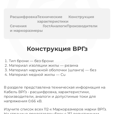
Расшифровка
Технические
Конструкция
характеристики
Сечения
Гост
Аналоги
Производители
и маркоразмеры
Конструкция ВРГз
Тип брони
—
без брони
Материал изоляции жилы
—
резина
Материал наружной оболочки (шланга)
—
без
Материал медной жилы
—
Cu
В разделе представлена техническая информация на
Кабель ВРГз - расшифровка, характеристики,
производители, аналоги и допустимые токи для
напряжения 0.66 кВ.
Изучите список всех 112-х Маркоразмеров марки ВРГз.
На странице представлен блок с 151 допустимыми