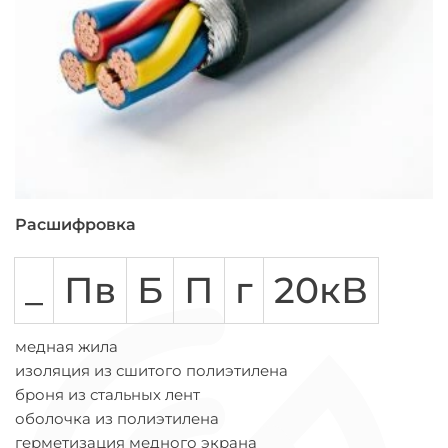
Расшифровка
_
Пв
Б
П
г
20кВ
медная жила
изоляция из сшитого полиэтилена
броня из стальных лент
оболочка из полиэтилена
герметизация медного экрана