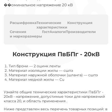
��оминальное напряжение 20 кВ
Расшифровка
Технические
Конструкция
характеристики
Сечения
Гост
Аналоги
Производители
и маркоразмеры
Конструкция ПвБПг - 20кВ
Тип брони
—
2 оцинк ленты
Материал изоляции жилы
—
сшпэ
Материал наружной оболочки (шланга)
—
сшпэ
Материал медной жилы
—
Cu
Узнайте общие технические характеристики ПвБПг -
20кВ - напряжение, допустимые токи для напряжений
класса 20, и область применения .
Ниже представлен весь перечень товарных позиций: в