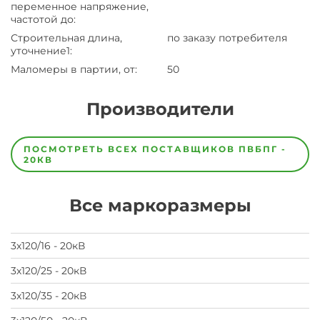
переменное напряжение,
частотой до
:
Строительная длина,
по заказу потребителя
уточнение1
:
Маломеры в партии, от
:
50
Производители
Завод
Завод-
ПОСМОТРЕТЬ ВСЕХ ПОСТАВЩИКОВ
ПВБПГ -
изготовитель
20КВ
предпочел
скрыть
свои
Все маркоразмеры
данные
заявка
на
завод
3х120/16 - 20кВ
3х120/25 - 20кВ
3х120/35 - 20кВ