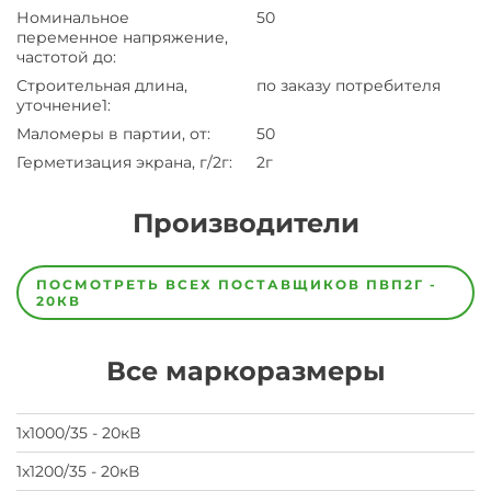
Номинальное
50
переменное напряжение,
частотой до
:
Строительная длина,
по заказу потребителя
уточнение1
:
Маломеры в партии, от
:
50
Герметизация экрана, г/2г
:
2г
Производители
Завод
Завод-
ПОСМОТРЕТЬ ВСЕХ ПОСТАВЩИКОВ
ПВП2Г -
изготовитель
20КВ
предпочел
скрыть
свои
Все маркоразмеры
данные
заявка
на
завод
1х1000/35 - 20кВ
1х1200/35 - 20кВ