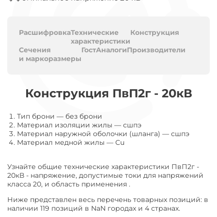
Расшифровка
Технические
Конструкция
характеристики
Сечения
Гост
Аналоги
Производители
и маркоразмеры
Конструкция ПвП2г - 20кВ
Тип брони
—
без брони
Материал изоляции жилы
—
сшпэ
Материал наружной оболочки (шланга)
—
сшпэ
Материал медной жилы
—
Cu
Узнайте общие технические характеристики ПвП2г -
20кВ - напряжение, допустимые токи для напряжений
класса 20, и область применения .
Ниже представлен весь перечень товарных позиций: в
наличии 119 позиций в NaN городах и 4 странах.