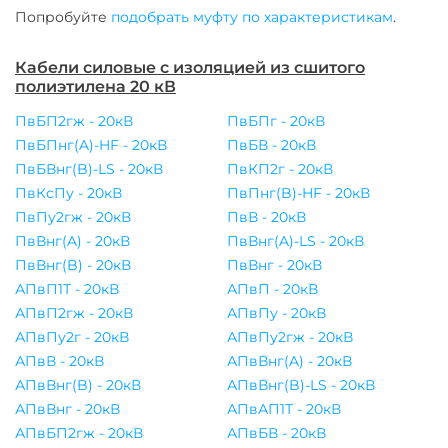
Попробуйте
подобрать муфту по характеристикам
.
Кабели силовые с изоляцией из сшитого
полиэтилена 20 кВ
ПвБП2гж - 20кВ
ПвБПг - 20кВ
ПвБПнг(A)-HF - 20кВ
ПвБВ - 20кВ
ПвБВнг(B)-LS - 20кВ
ПвКП2г - 20кВ
ПвКсПу - 20кВ
ПвПнг(B)-HF - 20кВ
ПвПу2гж - 20кВ
ПвВ - 20кВ
ПвВнг(A) - 20кВ
ПвВнг(A)-LS - 20кВ
ПвВнг(B) - 20кВ
ПвВнг - 20кВ
АПвП1Т - 20кВ
АПвП - 20кВ
АПвП2гж - 20кВ
АПвПу - 20кВ
АПвПу2г - 20кВ
АПвПу2гж - 20кВ
АПвВ - 20кВ
АПвВнг(A) - 20кВ
АПвВнг(B) - 20кВ
АПвВнг(B)-LS - 20кВ
АПвВнг - 20кВ
АПвАП1Т - 20кВ
АПвБП2гж - 20кВ
АПвБВ - 20кВ