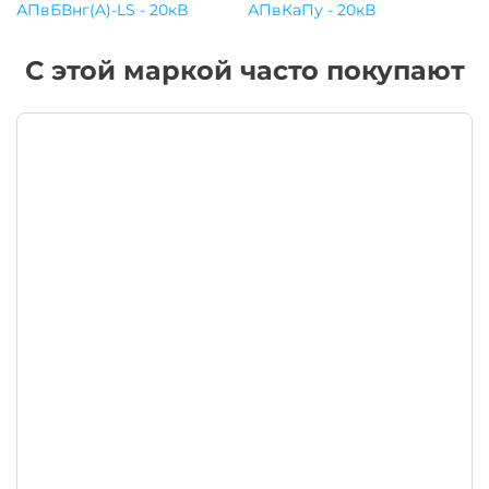
АПвБВнг(A)-LS - 20кВ
АПвКаПу - 20кВ
С этой маркой часто покупают