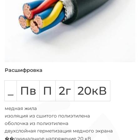
Расшифровка
_
Пв
П
2г
20кВ
медная жила
изоляция из сшитого полиэтилена
оболочка из полиэтилена
двухслойная герметизация медного экрана
��оминальное напряжение 20 кВ