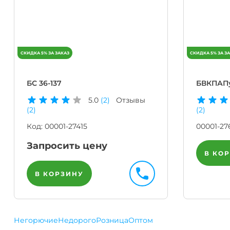
БС 36-137
БВКПАПу
5.0
(2)
Отзывы
(2)
(2)
Код:
00001-27415
00001-27
Запросить цену
В КО
В КОРЗИНУ
Негорючие
Недорого
Розница
Оптом