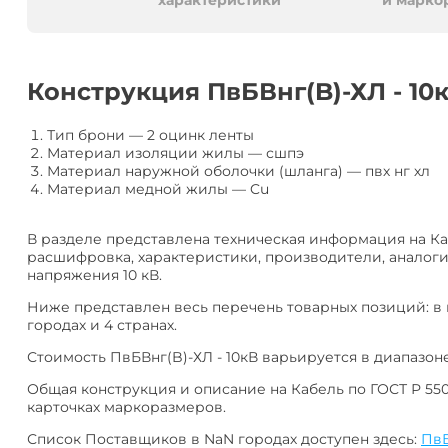
алюминия
Анал
характеристики
и марко
или
Заме
Разместить
Конструкция ПвБВнг(B)-ХЛ - 10
тендер
Тип брони
—
2 оцинк ленты
Материал изоляции жилы
—
сшпэ
Материал наружной оболочки (шланга)
—
пвх нг хл
Материал медной жилы
—
Cu
В разделе представлена техническая информация на Каб
расшифровка, характеристики, производители, аналоги
напряжения 10 кВ.
Ниже представлен весь перечень товарных позиций: в
городах и 4 странах.
Стоимость ПвБВнг(B)-ХЛ - 10кВ варьируется в диапазоне 
Общая конструкция и описание на Кабель по ГОСТ Р 550
карточках маркоразмеров.
Список Поставщиков в NaN городах доступен здесь:
ПвБ