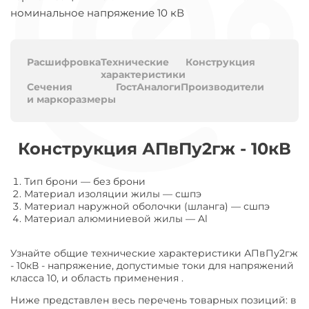
номинальное напряжение 10 кВ
Расшифровка
Технические
Конструкция
характеристики
Сечения
Гост
Аналоги
Производители
и маркоразмеры
Конструкция АПвПу2гж - 10кВ
Тип брони
—
без брони
Материал изоляции жилы
—
сшпэ
Материал наружной оболочки (шланга)
—
сшпэ
Материал алюминиевой жилы
—
Al
Узнайте общие технические характеристики АПвПу2гж
- 10кВ - напряжение, допустимые токи для напряжений
класса 10, и область применения .
Ниже представлен весь перечень товарных позиций: в