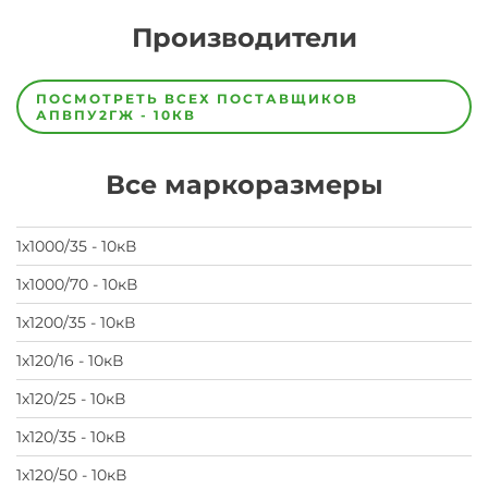
Производители
Завод
Завод-
ПОСМОТРЕТЬ ВСЕХ ПОСТАВЩИКОВ
изготовитель
АПВПУ2ГЖ - 10КВ
предпочел
скрыть
свои
Все маркоразмеры
данные
заявка
на
завод
1х1000/35 - 10кВ
1х1000/70 - 10кВ
1х1200/35 - 10кВ
1х120/16 - 10кВ
1х120/25 - 10кВ
1х120/35 - 10кВ
1х120/50 - 10кВ