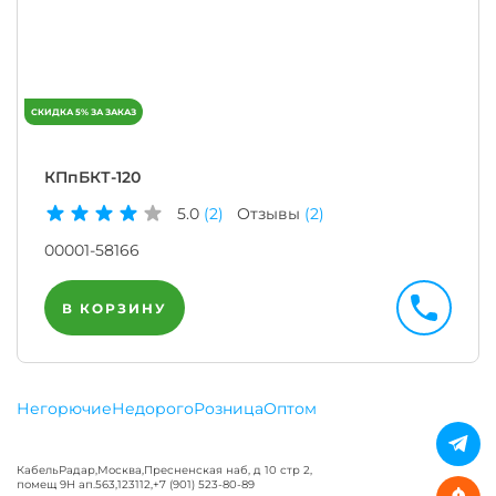
КПпБКТ-120
5.0
(2)
Отзывы
(2)
00001-58166
В КОРЗИНУ
Негорючие
Недорого
Розница
Оптом
КабельРадар
,
Москва
,
Пресненская наб, д 10 стр 2,
помещ 9Н ап.563
,
123112
,
+7 (901) 523-80-89