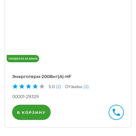
Энерготерм-200Внг(A)-HF
5.0
(2)
Отзывы
(2)
00001-29329
В КОРЗИНУ