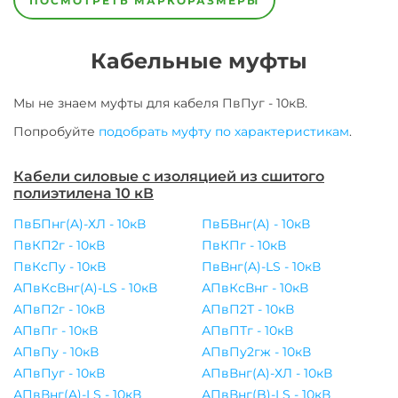
ПОСМОТРЕТЬ МАРКОРАЗМЕРЫ
Кабельные муфты
Мы не знаем муфты для
кабеля
ПвПуг - 10кВ
.
Попробуйте
подобрать муфту по характеристикам
.
Кабели силовые с изоляцией из сшитого
полиэтилена 10 кВ
ПвБПнг(A)-ХЛ - 10кВ
ПвБВнг(A) - 10кВ
ПвКП2г - 10кВ
ПвКПг - 10кВ
ПвКсПу - 10кВ
ПвВнг(A)-LS - 10кВ
АПвКсВнг(A)-LS - 10кВ
АПвКсВнг - 10кВ
АПвП2г - 10кВ
АПвП2Т - 10кВ
АПвПг - 10кВ
АПвПТг - 10кВ
АПвПу - 10кВ
АПвПу2гж - 10кВ
АПвПуг - 10кВ
АПвВнг(A)-ХЛ - 10кВ
АПвВнг(A)-LS - 10кВ
АПвВнг(B)-LS - 10кВ