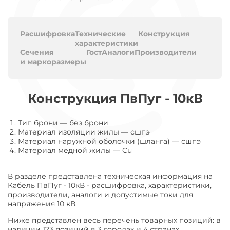
Расшифровка
Технические
Конструкция
характеристики
Сечения
Гост
Аналоги
Производители
и маркоразмеры
Конструкция ПвПуг - 10кВ
Тип брони
—
без брони
Материал изоляции жилы
—
сшпэ
Материал наружной оболочки (шланга)
—
сшпэ
Материал медной жилы
—
Cu
В разделе представлена техническая информация на
Кабель ПвПуг - 10кВ - расшифровка, характеристики,
производители, аналоги и допустимые токи для
напряжения 10 кВ.
Ниже представлен весь перечень товарных позиций: в
наличии 123 позиций в 3 городах и 4 странах.