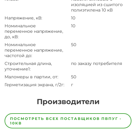
изоляцией из сшитого
полиэтилена 10 кВ
Напряжение, кВ
:
10
Номинальное
10
переменное напряжение,
до, кВ
:
Номинальное
50
переменное напряжение,
частотой до
:
Строительная длина,
по заказу потребителя
уточнение1
:
Маломеры в партии, от
:
50
Герметизация экрана, г/2г
:
г
Производители
Завод
Завод-
ПОСМОТРЕТЬ ВСЕХ ПОСТАВЩИКОВ
ПВПУГ -
изготовитель
10КВ
предпочел
скрыть