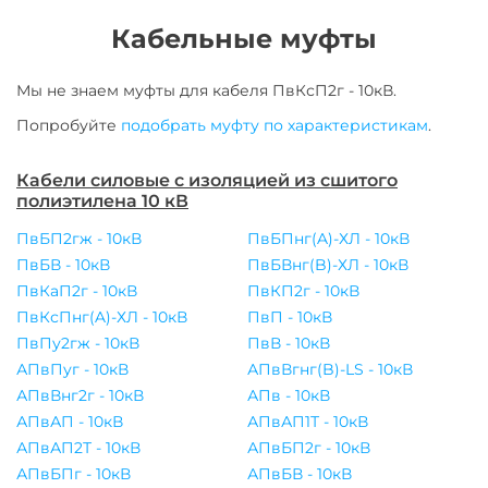
Кабельные муфты
Мы не знаем муфты для
кабеля
ПвКсП2г - 10кВ
.
Попробуйте
подобрать муфту по характеристикам
.
Кабели силовые с изоляцией из сшитого
полиэтилена 10 кВ
ПвБП2гж - 10кВ
ПвБПнг(A)-ХЛ - 10кВ
ПвБВ - 10кВ
ПвБВнг(B)-ХЛ - 10кВ
ПвКаП2г - 10кВ
ПвКП2г - 10кВ
ПвКсПнг(A)-ХЛ - 10кВ
ПвП - 10кВ
ПвПу2гж - 10кВ
ПвВ - 10кВ
АПвПуг - 10кВ
АПвВгнг(B)-LS - 10кВ
АПвВнг2г - 10кВ
АПв - 10кВ
АПвАП - 10кВ
АПвАП1Т - 10кВ
АПвАП2Т - 10кВ
АПвБП2г - 10кВ
АПвБПг - 10кВ
АПвБВ - 10кВ