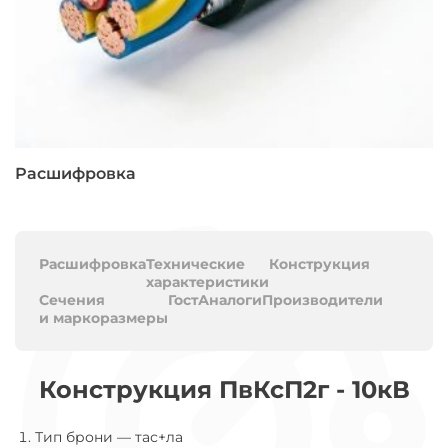
Расшифровка
Расшифровка
Технические
Конструкция
характеристики
Сечения
Гост
Аналоги
Производители
и маркоразмеры
Конструкция ПвКсП2г - 10кВ
Тип брони
—
тас+ла