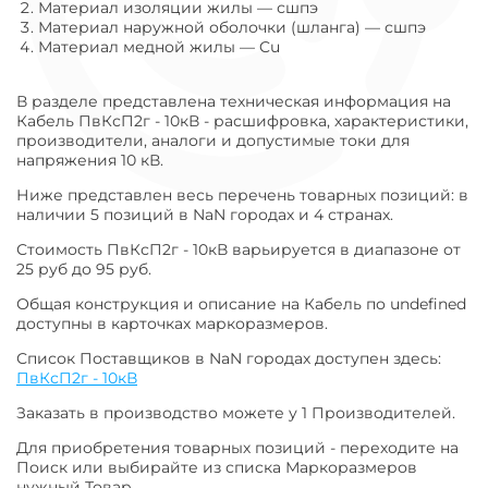
Материал изоляции жилы
—
сшпэ
Материал наружной оболочки (шланга)
—
сшпэ
Материал медной жилы
—
Cu
В разделе представлена техническая информация на
Кабель ПвКсП2г - 10кВ - расшифровка, характеристики,
производители, аналоги и допустимые токи для
напряжения 10 кВ.
Ниже представлен весь перечень товарных позиций: в
наличии 5 позиций в NaN городах и 4 странах.
Стоимость ПвКсП2г - 10кВ варьируется в диапазоне от
25 руб до 95 руб.
Общая конструкция и описание на Кабель по undefined
доступны в карточках маркоразмеров.
Список Поставщиков в NaN городах доступен здесь:
ПвКсП2г - 10кВ
Заказать в производство можете у 1 Производителей.
Для приобретения товарных позиций - переходите на
Поиск или выбирайте из списка Маркоразмеров
нужный Товар.