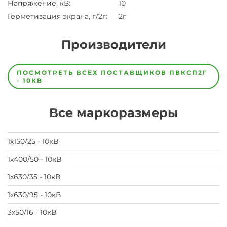
Напряжение, кВ
:
10
Герметизация экрана, г/2г
:
2г
Производители
Завод
Завод-
ПОСМОТРЕТЬ ВСЕХ ПОСТАВЩИКОВ
ПВКСП2Г
изготовитель
- 10КВ
предпочел
скрыть
свои
Все маркоразмеры
данные
заявка
на
завод
1х150/25 - 10кВ
1х400/50 - 10кВ
1х630/35 - 10кВ
1х630/95 - 10кВ
3х50/16 - 10кВ