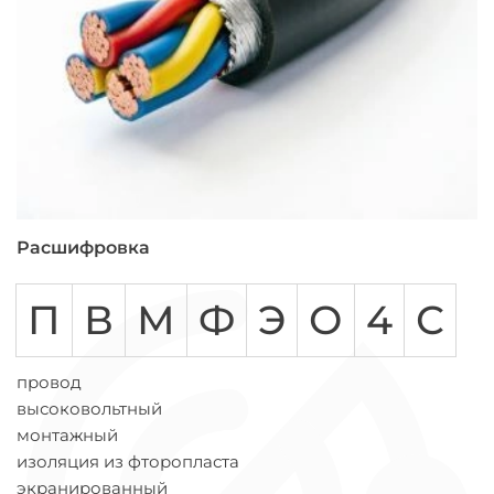
Расшифровка
П
В
М
Ф
Э
О
4
С
провод
высоковольтный
монтажный
изоляция из фторопласта
экранированный