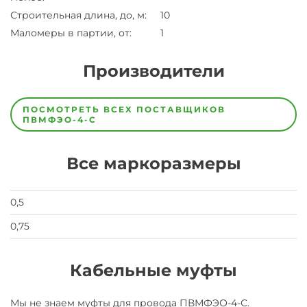
Строительная длина, до, м
:
10
Маломеры в партии, от
:
1
Производители
Завод
Завод-
ПОСМОТРЕТЬ ВСЕХ ПОСТАВЩИКОВ
изготовитель
ПВМФЭО-4-С
предпочел
скрыть
свои
Все маркоразмеры
данные
заявка
на
завод
0,5
0,75
Кабельные муфты
Мы не знаем муфты для
провода
ПВМФЭО-4-С
.