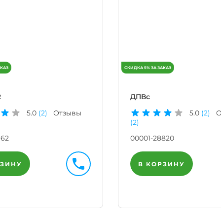
2
ДПВс
5.0
(2)
Отзывы
5.0
(2)
О
(2)
162
00001-28820
РЗИНУ
В КОРЗИНУ