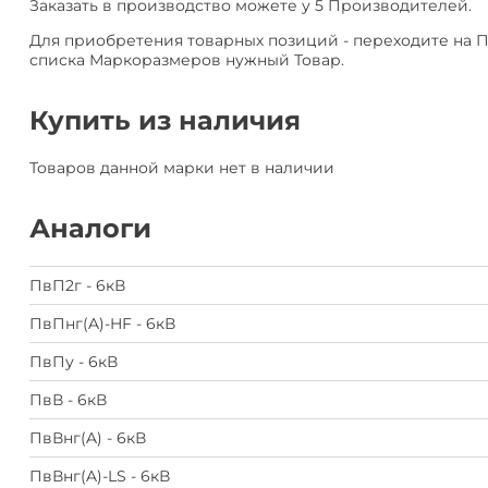
Заказать в производство можете у 5 Производителей.
Для приобретения товарных позиций - переходите на 
списка Маркоразмеров нужный Товар.
Купить из наличия
Товаров данной марки нет в наличии
Аналоги
ПвП2г - 6кВ
ПвПнг(A)-HF - 6кВ
ПвПу - 6кВ
ПвВ - 6кВ
ПвВнг(A) - 6кВ
ПвВнг(A)-LS - 6кВ