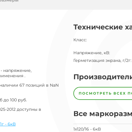
ог
размеры
ну
Технические х
Класс
:
Напряжение, кВ
:
Герметизация экрана, г/2г
:
 - напряжение,
Производител
рименения .
 наличии 67 позиций в NaN
Завод
Завод-
ПОСМОТРЕТЬ ВСЕХ 
изготовитель
 до 100 руб.
предпочел
скрыть
25-2012 доступны в
свои
Все маркораз
данные
заявка
г - 6кВ
на
1х120/16 - 6кВ
завод