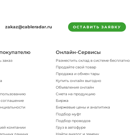
zakaz@cableradar.ru
ОСТАВИТЬ ЗАЯВКУ
покупателю
Онлайн-Сервисы
ь заказ
Разместить склад в системе бесплатно
Продайте свой товар
Продажа и обмен тары
а
Купить онлайн выгодно
и
Объявления онлайн
спользованию
Смета на продукцию
 соглашение
Биржа
енциальности
Биржевые цены и аналитика
Подбор муфт
Подбор проводов
шей компании
Груз в автофуре
альных данных
Найти аналог и замену