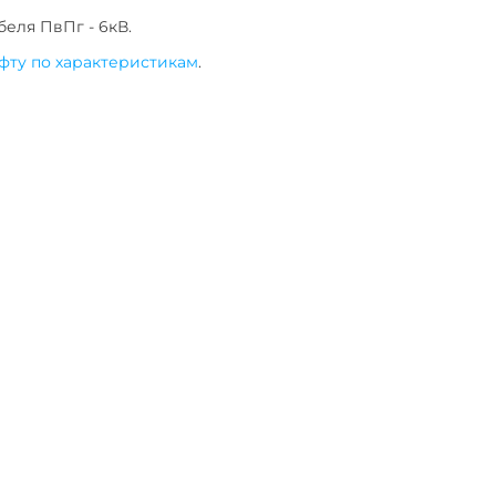
беля
ПвПг - 6кВ
.
фту по характеристикам
.