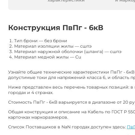
алюминия
Анал
характеристики
и марко
или
Заме
Разместить
Конструкция ПвПг - 6кВ
тендер
Тип брони
—
без брони
Материал изоляции жилы
—
сшпэ
Материал наружной оболочки (шланга)
—
сшпэ
Материал медной жилы
—
Cu
Узнайте общие технические характеристики ПвПг - 6кВ
допустимые токи для напряжений класса 6, и область п
Ниже представлен весь перечень товарных позиций: в
городах и 4 странах.
Стоимость ПвПг - 6кВ варьируется в диапазоне от 20 руб
Общая конструкция и описание на Кабель по ГОСТ Р 550
карточках маркоразмеров.
Список Поставщиков в NaN городах доступен здесь:
ПвП