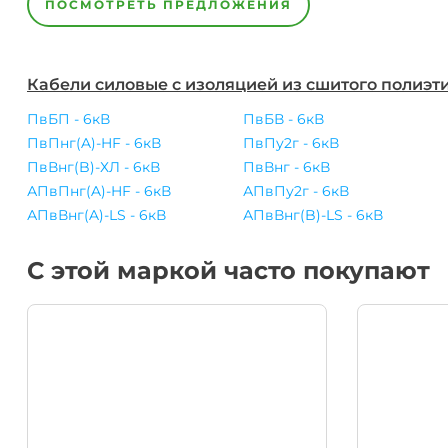
ПОСМОТРЕТЬ ПРЕДЛОЖЕНИЯ
Кабели силовые с изоляцией из сшитого полиэти
ПвБП - 6кВ
ПвБВ - 6кВ
ПвПнг(A)-HF - 6кВ
ПвПу2г - 6кВ
ПвВнг(B)-ХЛ - 6кВ
ПвВнг - 6кВ
АПвПнг(A)-HF - 6кВ
АПвПу2г - 6кВ
АПвВнг(A)-LS - 6кВ
АПвВнг(B)-LS - 6кВ
С этой маркой часто покупают