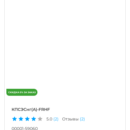
КПСЭСнг(A)-FRHF
5.0
(2)
Отзывы
(2)
00001-59060