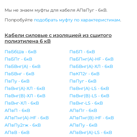
Мы не знаем муфты для
кабеля
АПвПуг - 6кВ
.
Попробуйте
подобрать муфту по характеристикам
.
Кабели силовые с изоляцией из сшитого
полиэтилена 6 кВ
ПвБбШв - 6кВ
ПвБП - 6кВ
ПвБПг - 6кВ
ПвБПнг(A)-HF - 6кВ
ПвБВнг(A) - 6кВ
ПвБВнг(A)-ХЛ - 6кВ
ПвБВнг - 6кВ
ПвКП2г - 6кВ
ПвПу - 6кВ
ПвПуг - 6кВ
ПвВнг(A)-ХЛ - 6кВ
ПвВнг(A)-LS - 6кВ
ПвВнг(B)-ХЛ - 6кВ
ПвВнг(B)-LS - 6кВ
ПвВнг-ХЛ - 6кВ
ПвВнг-LS - 6кВ
АПвП - 6кВ
АПвПг - 6кВ
АПвПнг(A)-HF - 6кВ
АПвПнг(B)-HF - 6кВ
АПвПу2гж - 6кВ
АПвПу - 6кВ
АПвВ - 6кВ
АПвВнг(A)-LS - 6кВ