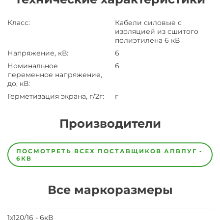
Класс
:
Кабели силовые с
изоляцией из сшитого
полиэтилена 6 кВ
Напряжение, кВ
:
6
Номинальное
6
переменное напряжение,
до, кВ
:
Герметизация экрана, г/2г
:
г
Производители
Завод
Завод-
ПОСМОТРЕТЬ ВСЕХ ПОСТАВЩИКОВ
АПВПУГ -
изготовитель
6КВ
предпочел
скрыть
свои
Все маркоразмеры
данные
заявка
на
завод
1х120/16 - 6кВ