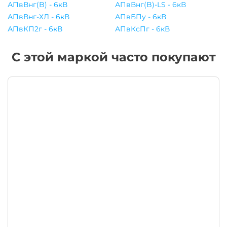
АПвВнг(B) - 6кВ
АПвВнг(B)-LS - 6кВ
АПвВнг-ХЛ - 6кВ
АПвБПу - 6кВ
АПвКП2г - 6кВ
АПвКсПг - 6кВ
С этой маркой часто покупают