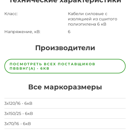
Класс
:
Кабели силовые с
изоляцией из сшитого
полиэтилена 6 кВ
Напряжение, кВ
:
6
Производители
Завод
Завод-
ПОСМОТРЕТЬ ВСЕХ ПОСТАВЩИКОВ
изготовитель
ПВБВНГ(A) - 6КВ
предпочел
скрыть
свои
Все маркоразмеры
данные
заявка
на
завод
3х120/16 - 6кВ
3х150/25 - 6кВ
3х70/16 - 6кВ