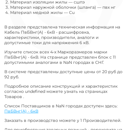
Материал изоляции жилы
—
сшпэ
Материал наружной оболочки (шланга)
—
пвх нг
Материал медной жилы
—
Cu
В разделе представлена техническая информация на
Кабель ПвБВнг(A) - 6кВ - расшифровка,
характеристики, производители, аналоги и
допустимые токи для напряжения 6 кВ.
Изучите список всех 4-х Маркоразмеров марки
ПвБВнг(A) - 6кВ. На странице представлен блок с 11
допустимыми аналогами в NaN городах в СНГ.
В системе представлены доступные цены от 20 руб до
92 руб.
Подробное описание конструкций и характеристик
согласно undefined можете узнать на страницах
Товаров .
Список Поставщиков в NaN городах доступен здесь:
ПвБВнг(A) - 6кВ
Заказать в производство можете у 1 Производителей.
Для приобретения товарных позиций - переходите на