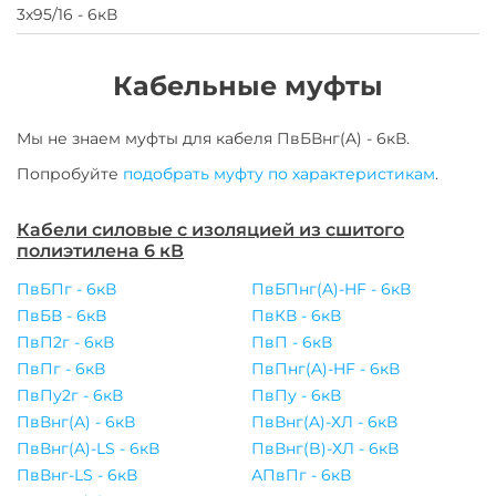
3х95/16 - 6кВ
Кабельные муфты
Мы не знаем муфты для
кабеля
ПвБВнг(A) - 6кВ
.
Попробуйте
подобрать муфту по характеристикам
.
Кабели силовые с изоляцией из сшитого
полиэтилена 6 кВ
ПвБПг - 6кВ
ПвБПнг(A)-HF - 6кВ
ПвБВ - 6кВ
ПвКВ - 6кВ
ПвП2г - 6кВ
ПвП - 6кВ
ПвПг - 6кВ
ПвПнг(A)-HF - 6кВ
ПвПу2г - 6кВ
ПвПу - 6кВ
ПвВнг(A) - 6кВ
ПвВнг(A)-ХЛ - 6кВ
ПвВнг(A)-LS - 6кВ
ПвВнг(B)-ХЛ - 6кВ
ПвВнг-LS - 6кВ
АПвПг - 6кВ