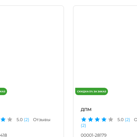
ДПМ
5.0
(2)
Отзывы
5.0
(2)
О
(2)
418
00001-28179