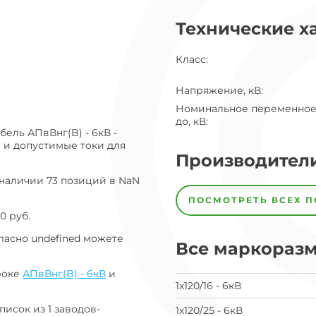
ог
Технические х
ну
Класс
:
Напряжение, кВ
:
Номинальное переменное
до, кВ
:
ель АПвВнг(B) - 6кВ -
 и допустимые токи для
Производител
наличии 73 позиций в NaN
Завод
Завод-
ПОСМОТРЕТЬ ВСЕХ 
изготовитель
0 руб.
предпочел
скрыть
ласно undefined можете
свои
Все маркораз
данные
заявка
роке
АПвВнг(B) - 6кВ
и
на
1х120/16 - 6кВ
завод
писок из 1 заводов-
1х120/25 - 6кВ