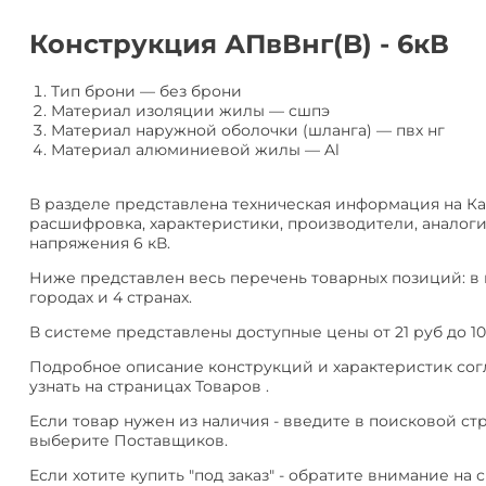
алюминия
Анал
или
Конструкция АПвВнг(B) - 6кВ
Заме
Разместить
Тип брони
—
без брони
тендер
Материал изоляции жилы
—
сшпэ
Материал наружной оболочки (шланга)
—
пвх нг
Материал алюминиевой жилы
—
Al
В разделе представлена техническая информация на Каб
расшифровка, характеристики, производители, аналоги
напряжения 6 кВ.
Ниже представлен весь перечень товарных позиций: в 
городах и 4 странах.
В системе представлены доступные цены от 21 руб до 10
Подробное описание конструкций и характеристик сог
узнать на страницах Товаров .
Если товар нужен из наличия - введите в поисковой ст
выберите Поставщиков.
Если хотите купить "под заказ" - обратите внимание на с