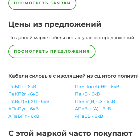
ПОСМОТРЕТЬ ЗАЯВКИ
Цены из предложений
По данной марке
кабеля
нет актуальных предложений
ПОСМОТРЕТЬ ПРЕДЛОЖЕНИЯ
Кабели силовые с изоляцией из сшитого полиэти
ПвБПг - 6кВ
ПвБПнг(A)-HF - 6кВ
ПвКП2г - 6кВ
ПвКВ - 6кВ
ПвВнг(B)-ХЛ - 6кВ
ПвВнг(B)-LS - 6кВ
АПвПуг - 6кВ
АПвВнг(A) - 6кВ
АПвБПг - 6кВ
АПвБВ - 6кВ
С этой маркой часто покупают