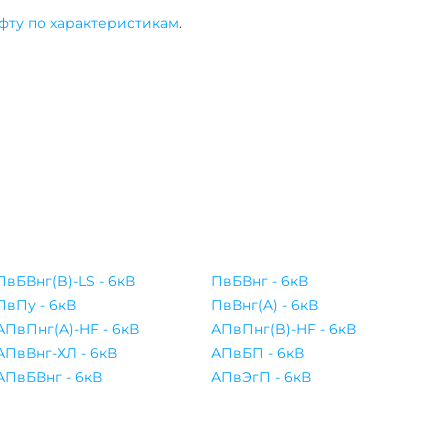
фту по характеристикам
.
ПвБВнг(B)-LS - 6кВ
ПвБВнг - 6кВ
ПвПу - 6кВ
ПвВнг(A) - 6кВ
АПвПнг(A)-HF - 6кВ
АПвПнг(B)-HF - 6кВ
АПвВнг-ХЛ - 6кВ
АПвБП - 6кВ
АПвБВнг - 6кВ
АПвЭгП - 6кВ