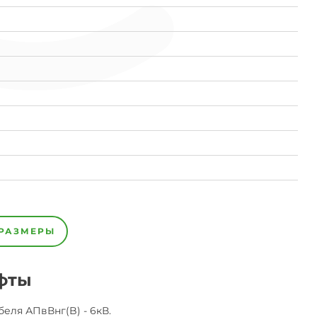
РАЗМЕРЫ
фты
беля
АПвВнг(B) - 6кВ
.