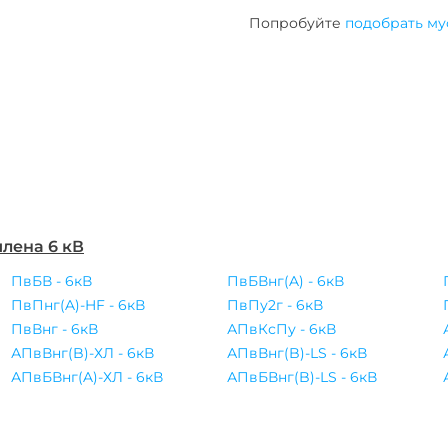
Попробуйте
подобрать му
лена 6 кВ
ПвБВ - 6кВ
ПвБВнг(A) - 6кВ
ПвПнг(A)-HF - 6кВ
ПвПу2г - 6кВ
ПвВнг - 6кВ
АПвКсПу - 6кВ
АПвВнг(B)-ХЛ - 6кВ
АПвВнг(B)-LS - 6кВ
АПвБВнг(A)-ХЛ - 6кВ
АПвБВнг(B)-LS - 6кВ