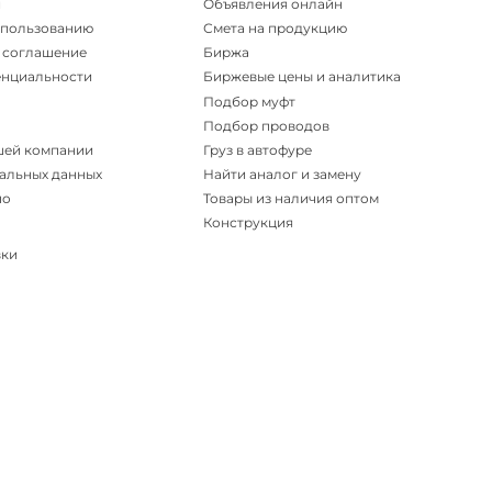
и
Объявления онлайн
спользованию
Смета на продукцию
 соглашение
Биржа
енциальности
Биржевые цены и аналитика
Подбор муфт
Подбор проводов
шей компании
Груз в автофуре
альных данных
Найти аналог и замену
но
Товары из наличия оптом
Конструкция
вки