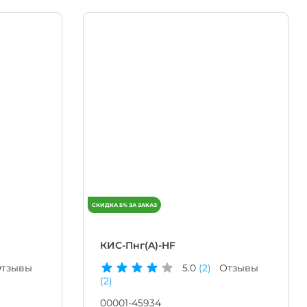
КИС-Пнг(A)-HF
тзывы
5.0
(2)
Отзывы
(2)
00001-45934