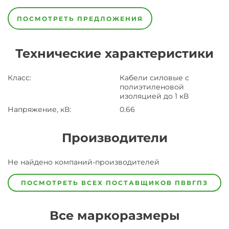
ПОСМОТРЕТЬ ПРЕДЛОЖЕНИЯ
Технические характеристики
Класс
:
Кабели силовые с
полиэтиленовой
изоляцией до 1 кВ
Напряжение, кВ
:
0.66
Производители
Завод
Не найдено компаний-производителей
Завод-
изготовитель
предпочел
ПОСМОТРЕТЬ ВСЕХ ПОСТАВЩИКОВ
ПВВГПЗ
скрыть
свои
данные
Все маркоразмеры
заявка
на