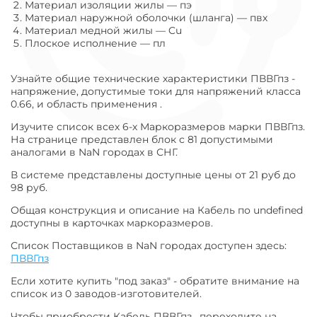
Материал изоляции жилы
—
пэ
Материал наружной оболочки (шланга)
—
пвх
Материал медной жилы
—
Cu
Плоское исполнение
—
пл
Узнайте общие технические характеристики ПВВГпз -
напряжение, допустимые токи для напряжений класса
0.66, и область применения .
Изучите список всех 6-х Маркоразмеров марки ПВВГпз.
На странице представлен блок с 81 допустимыми
аналогами в NaN городах в СНГ.
В системе представлены доступные цены от 21 руб до
98 руб.
Общая конструкция и описание на Кабель по undefined
доступны в карточках маркоразмеров.
Список Поставщиков в NaN городах доступен здесь:
ПВВГпз
Если хотите купить "под заказ" - обратите внимание на
список из 0 заводов-изготовителей.
Чтобы приобрести Кабель ПВВГпз , переходите на