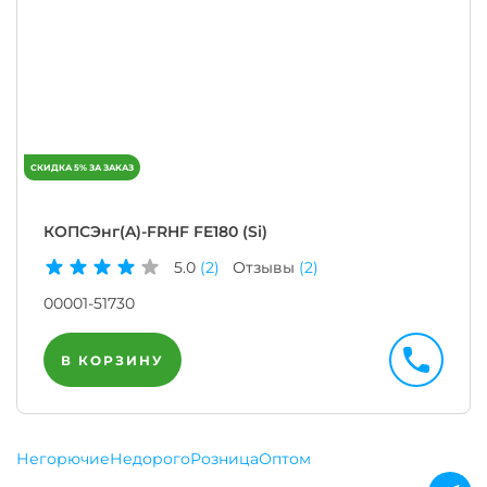
КОПСЭнг(A)-FRHF FE180 (Si)
5.0
(2)
Отзывы
(2)
00001-51730
В КОРЗИНУ
Негорючие
Недорого
Розница
Оптом