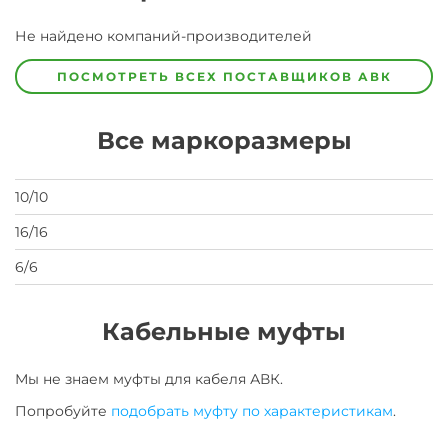
Завод
Не найдено компаний-производителей
Завод-
изготовитель
предпочел
ПОСМОТРЕТЬ ВСЕХ ПОСТАВЩИКОВ
АВК
скрыть
свои
данные
Все маркоразмеры
заявка
на
завод
10/10
16/16
6/6
Кабельные муфты
Мы не знаем муфты для
кабеля
АВК
.
Попробуйте
подобрать муфту по характеристикам
.