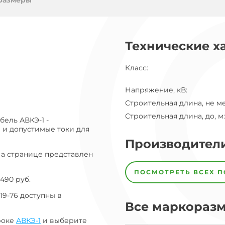
ог
размеры
ну
Технические х
Класс
:
Напряжение, кВ
:
Строительная длина, не м
Строительная длина, до, м
:
ель АВКЭ-1 -
 и допустимые токи для
Производител
На странице представлен
Завод
Завод-
ПОСМОТРЕТЬ ВСЕХ 
изготовитель
490 руб.
предпочел
скрыть
19-76 доступны в
свои
Все маркораз
данные
роке
АВКЭ-1
и выберите
заявка