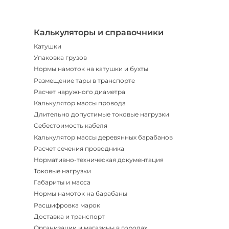
|
Мгнов
опове
Калькуляторы и справочники
Катушки
Упаковка грузов
Нормы намоток на катушки и бухты
Размещение тары в транспорте
Расчет наружного диаметра
Калькулятор массы провода
Длительно допустимые токовые нагрузки
Себестоимость кабеля
Калькулятор массы деревянных барабанов
Расчет сечения проводника
Нормативно-техническая документация
Токовые нагрузки
Габариты и масса
Нормы намоток на барабаны
Расшифровка марок
Доставка и транспорт
Организации и магазины в городах