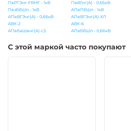
ПвРГЭнг-FRHF - 1кВ
ПвВГнг(A) - 0,66кВ
ПвзБбШп - 1кВ
АПвПбШп - 1кВ
АПвВГЭнг(A) - 0,66кВ
АПвВГЭнг(A)-ХЛ
АВК-2
АВК-6
АПвБаШвнг(A)-LS
АПвБбШп - 0,66кВ
С этой маркой часто покупают