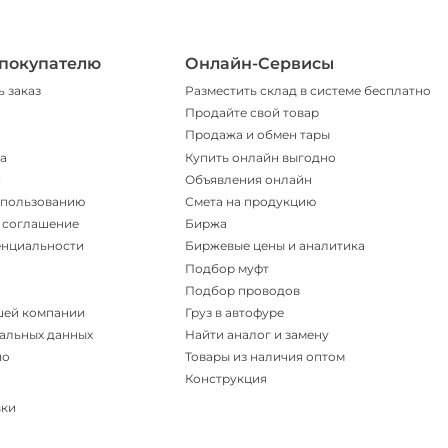
покупателю
Онлайн-Сервисы
ь заказ
Разместить склад в системе бесплатно
Продайте свой товар
Продажа и обмен тары
а
Купить онлайн выгодно
и
Объявления онлайн
спользованию
Смета на продукцию
 соглашение
Биржа
енциальности
Биржевые цены и аналитика
Подбор муфт
Подбор проводов
шей компании
Груз в автофуре
альных данных
Найти аналог и замену
но
Товары из наличия оптом
Конструкция
вки