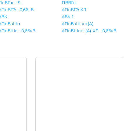
ПвВГнг-LS
ПВВГпг
АПвВГЭ - 0,66кВ
АПвВГЭ-ХЛ
АВК
АВК-1
АПвБаШп
АПвБаШвнг(A)
АПвБШв - 0,66кВ
АПвБШвнг(A)-ХЛ - 0,66кВ