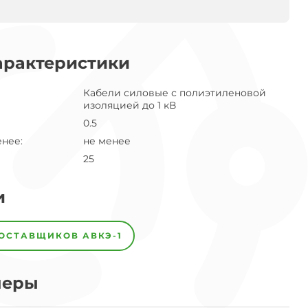
арактеристики
Кабели силовые с полиэтиленовой
изоляцией до 1 кВ
0.5
енее
:
не менее
25
и
ПОСТАВЩИКОВ
АВКЭ-1
меры