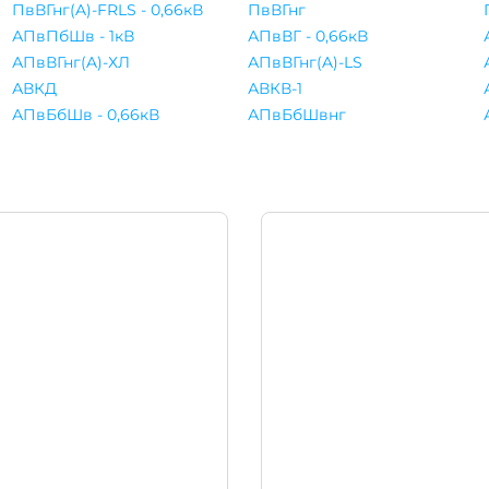
ПвВГнг(A)-FRLS - 0,66кВ
ПвВГнг
АПвПбШв - 1кВ
АПвВГ - 0,66кВ
АПвВГнг(A)-ХЛ
АПвВГнг(A)-LS
АВКД
АВКВ-1
АПвБбШв - 0,66кВ
АПвБбШвнг