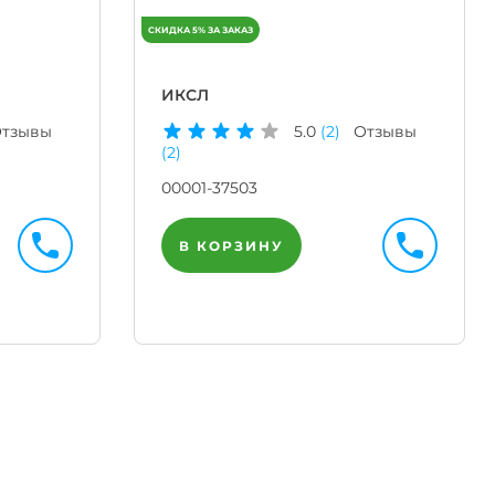
ИКСЛ
тзывы
5.0
(2)
Отзывы
(2)
00001-37503
В КОРЗИНУ
Телегр
Бот