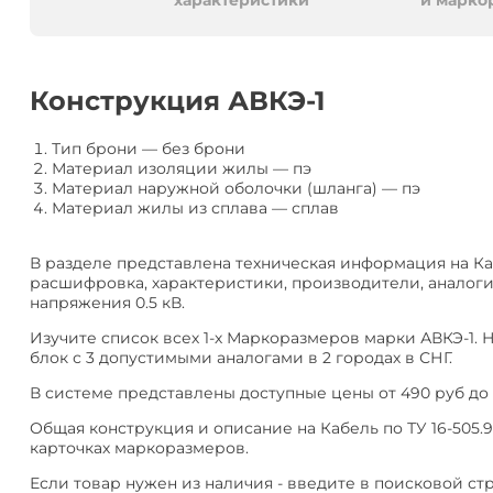
алюминия
Анал
характеристики
и марко
или
Заме
Разместить
Конструкция АВКЭ-1
тендер
Тип брони
—
без брони
Материал изоляции жилы
—
пэ
Материал наружной оболочки (шланга)
—
пэ
Материал жилы из сплава
—
сплав
В разделе представлена техническая информация на Каб
расшифровка, характеристики, производители, аналоги
напряжения 0.5 кВ.
Изучите список всех 1-х Маркоразмеров марки АВКЭ-1. 
блок с 3 допустимыми аналогами в 2 городах в СНГ.
В системе представлены доступные цены от 490 руб до 
Общая конструкция и описание на Кабель по ТУ 16-505.9
карточках маркоразмеров.
Если товар нужен из наличия - введите в поисковой ст