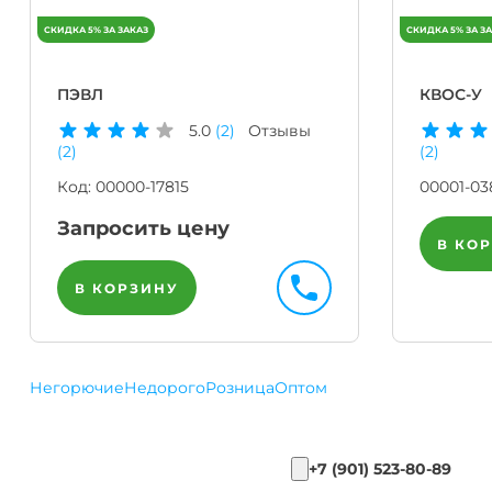
ПЭВЛ
КВОС-У
5.0
(2)
Отзывы
(2)
(2)
Код:
00000-17815
00001-03
Запросить цену
В КО
В КОРЗИНУ
Негорючие
Недорого
Розница
Оптом
+7 (901) 523-80-89