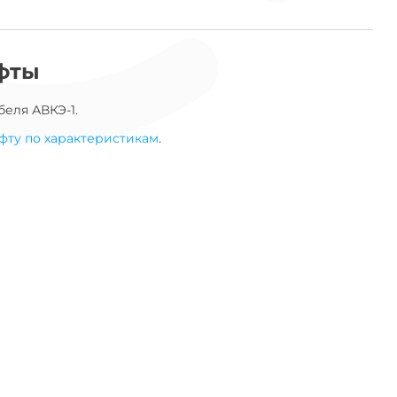
фты
беля
АВКЭ-1
.
фту по характеристикам
.