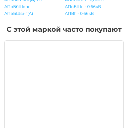
АПвБбШвнг
АПвБШп - 0,66кВ
АПвБШвнг(A)
АПВГ - 0,66кВ
С этой маркой часто покупают