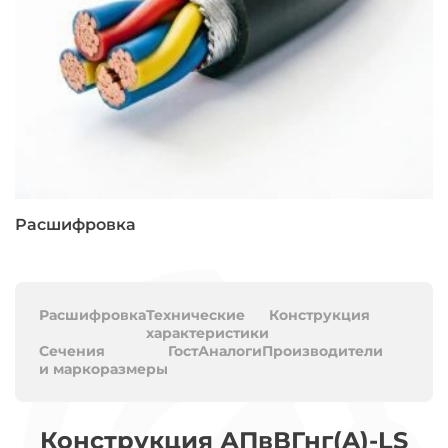
Расшифровка
Расшифровка
Технические
Конструкция
характеристики
Сечения
Гост
Аналоги
Производители
и маркоразмеры
Конструкция АПвВГнг(A)-LS