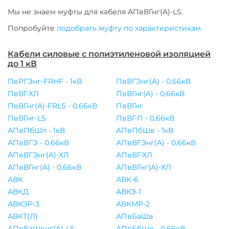
Мы не знаем муфты для
кабеля
АПвВГнг(A)-LS
.
Попробуйте
подобрать муфту по характеристикам
.
Кабели силовые с полиэтиленовой изоляцией
до 1 кВ
ПвРГЭнг-FRHF - 1кВ
ПвВГЭнг(A) - 0,66кВ
ПвВГ-ХЛ
ПвВГнг(A) - 0,66кВ
ПвВГнг(A)-FRLS - 0,66кВ
ПвВГнг
ПвВГнг-LS
ПвВГ-П - 0,66кВ
АПвПбШп - 1кВ
АПвПбШв - 1кВ
АПвВГЭ - 0,66кВ
АПвВГЭнг(A) - 0,66кВ
АПвВГЭнг(A)-ХЛ
АПвВГ-ХЛ
АПвВГнг(A) - 0,66кВ
АПвВГнг(A)-ХЛ
АВК
АВК-6
АВКД
АВКЭ-1
АВКЭР-3
АВКМР-2
АВКТ(Л)
АПвБаШв
АПвБаШвнг(A)-LS
АПвБбШв - 0,66кВ