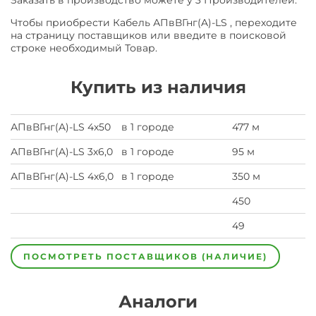
Заказать в производство можете у 3 Производителей.
Чтобы приобрести Кабель АПвВГнг(A)-LS , переходите
на страницу поставщиков или введите в поисковой
строке необходимый Товар.
Купить из наличия
АПвВГнг(A)-LS 4х50
в 1 городе
477 м
АПвВГнг(A)-LS 3х6,0
в 1 городе
95 м
АПвВГнг(A)-LS 4х6,0
в 1 городе
350 м
450
49
ПОСМОТРЕТЬ ПОСТАВЩИКОВ (НАЛИЧИЕ)
Аналоги