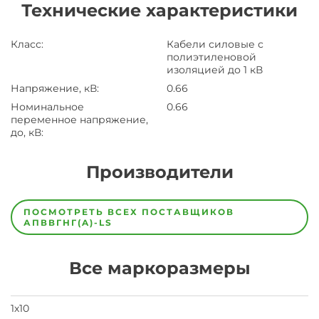
Технические характеристики
Класс
:
Кабели силовые с
полиэтиленовой
изоляцией до 1 кВ
Напряжение, кВ
:
0.66
Номинальное
0.66
переменное напряжение,
до, кВ
:
Производители
Завод
Завод-
ПОСМОТРЕТЬ ВСЕХ ПОСТАВЩИКОВ
изготовитель
АПВВГНГ(A)-LS
предпочел
скрыть
свои
Все маркоразмеры
данные
заявка
на
завод
1х10