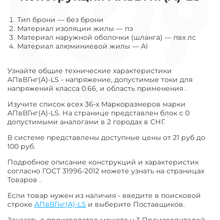
Тип брони
—
без брони
Материал изоляции жилы
—
пэ
Материал наружной оболочки (шланга)
—
пвх лс
Материал алюминиевой жилы
—
Al
Узнайте общие технические характеристики
АПвВГнг(A)-LS - напряжение, допустимые токи для
напряжений класса 0.66, и область применения .
Изучите список всех 36-х Маркоразмеров марки
АПвВГнг(A)-LS. На странице представлен блок с 0
допустимыми аналогами в 2 городах в СНГ.
В системе представлены доступные цены от 21 руб до
100 руб.
Подробное описание конструкций и характеристик
согласно ГОСТ 31996-2012 можете узнать на страницах
Товаров .
Если товар нужен из наличия - введите в поисковой
строке
АПвВГнг(A)-LS
и выберите Поставщиков.