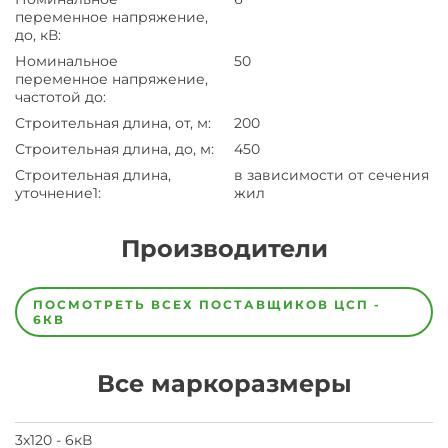
переменное напряжение,
до, кВ
:
Номинальное
50
переменное напряжение,
частотой до
:
Строительная длина, от, м
:
200
Строительная длина, до, м
:
450
Строительная длина,
в зависимости от сечения
уточнение1
:
жил
Производители
Завод
Завод-
ПОСМОТРЕТЬ ВСЕХ ПОСТАВЩИКОВ
ЦСП -
изготовитель
6КВ
предпочел
скрыть
свои
Все маркоразмеры
данные
заявка
на
завод
3х120 - 6кВ