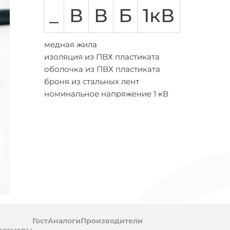
АСБЛ
ВВГ
ВБШВ
ВВГнг-LS
КГ
КВВГ
ППГ
Количество жил
_
В
В
Б
1кВ
амоток
Предложения
Многожильный
абелей
на
Одножильный
а
бобины
медная жила
Трехжильные
обины
изоляция из ПВХ пластиката
ПВХ (поливинил хлоридный пластикат)
оболочка из ПВХ пластиката
цией
броня из стальных лент
ухты
номинальное напряжение 1 кВ
ль
Гост
Аналоги
Производители