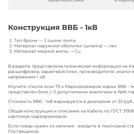
алюминия
Анал
характеристики
и марко
или
Заме
Разместить
Конструкция ВВБ - 1кВ
тендер
Тип брони
—
2 оцинк ленты
Материал наружной оболочки (шланга)
—
пвх
Материал медной жилы
—
Cu
В разделе представлена техническая информация на Каб
расшифровка, характеристики, производители, аналоги
напряжения 1 кВ.
Изучите список всех 75-х Маркоразмеров марки ВВБ - 1
представлен блок с 0 допустимыми аналогами в NaN гор
Стоимость ВВБ - 1кВ варьируется в диапазоне от 20 руб 
Общая конструкция и описание на Кабель по ГОСТ 31996
карточках маркоразмеров.
Если товар нужен из наличия - введите в поисковой ст
Поставщиков.