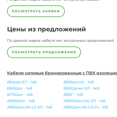
ПОСМОТРЕТЬ ЗАЯВКИ
Цены из предложений
По данной марке
кабеля
нет актуальных предложений
ПОСМОТРЕТЬ ПРЕДЛОЖЕНИЯ
Кабели силовые бронированные с ПВХ изоляцие
ВБаШв-ХЛ - 1кВ
ВБбШнг(A) - 1кВ
ВБбШвз - 1кВ
ВБбШвзнг-ХЛ - 1кВ
ВПбШнг - 1кВ
ВВБГ - 1кВ
АВБбШнг - 1кВ
АВБбШвнг(A)-ХЛ - 1кВ
АВБШвнг(A)-LS-ХЛ - 1кВ
АВБШвнг(A)-LSLTx - 1кВ