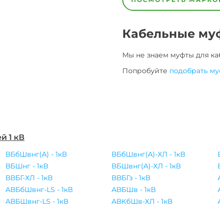
1кВ
1кВ
1кВ
1кВ
1кВ
1кВ
1кВ
1кВ
1кВ
1кВ
1кВ
1кВ
Кабельные му
Мы не знаем муфты для
ка
Попробуйте
подобрать му
й 1 кВ
ВБбШвнг(A) - 1кВ
ВБбШвнг(A)-ХЛ - 1кВ
ВБШнг - 1кВ
ВБШвнг(A)-ХЛ - 1кВ
ВВБГ-ХЛ - 1кВ
ВВБГз - 1кВ
АВБбШвнг-LS - 1кВ
АВБШв - 1кВ
АВБШвнг-LS - 1кВ
АВКбШв-ХЛ - 1кВ