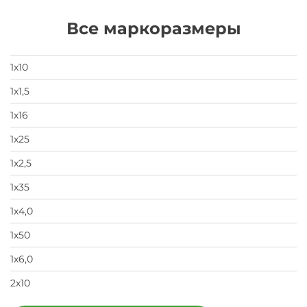
скрыть
свои
Все маркоразмеры
данные
заявка
на
завод
1х10
1х1,5
1х16
1х25
1х2,5
1х35
1х4,0
1х50
1х6,0
2х10