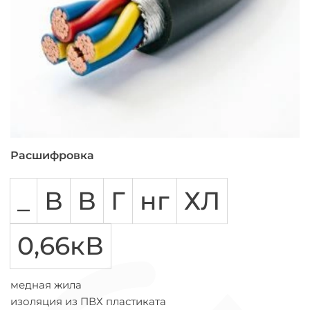
Расшифровка
_
В
В
Г
нг
ХЛ
0,66кВ
медная жила
изоляция из ПВХ пластиката