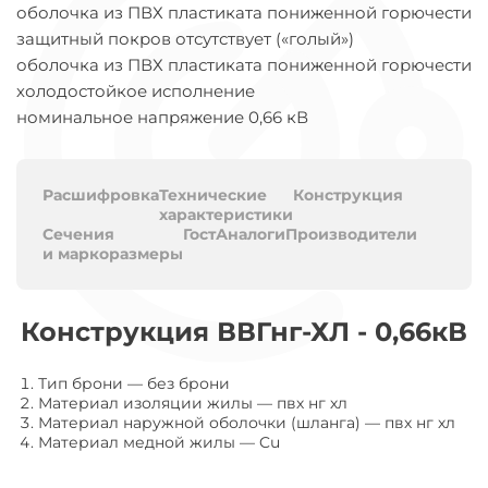
оболочка из ПВХ пластиката пониженной горючести
защитный покров отсутствует («голый»)
оболочка из ПВХ пластиката пониженной горючести
холодостойкое исполнение
номинальное напряжение 0,66 кВ
Расшифровка
Технические
Конструкция
характеристики
Сечения
Гост
Аналоги
Производители
и маркоразмеры
Конструкция ВВГнг-ХЛ - 0,66кВ
Тип брони
—
без брони
Материал изоляции жилы
—
пвх нг хл
Материал наружной оболочки (шланга)
—
пвх нг хл
Материал медной жилы
—
Cu