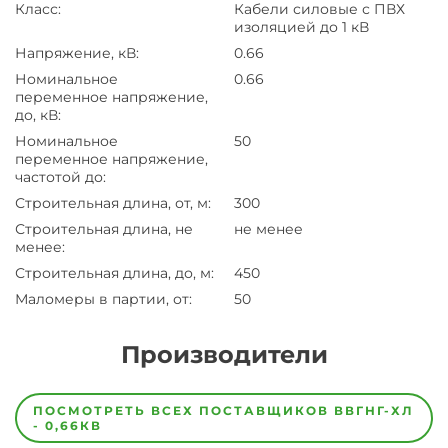
Класс
:
Кабели силовые с ПВХ
изоляцией до 1 кВ
Напряжение, кВ
:
0.66
Номинальное
0.66
переменное напряжение,
до, кВ
:
Номинальное
50
переменное напряжение,
частотой до
:
Строительная длина, от, м
:
300
Строительная длина, не
не менее
менее
:
Строительная длина, до, м
:
450
Маломеры в партии, от
:
50
Производители
Завод
Завод-
ПОСМОТРЕТЬ ВСЕХ ПОСТАВЩИКОВ
ВВГНГ-ХЛ
изготовитель
- 0,66КВ
предпочел