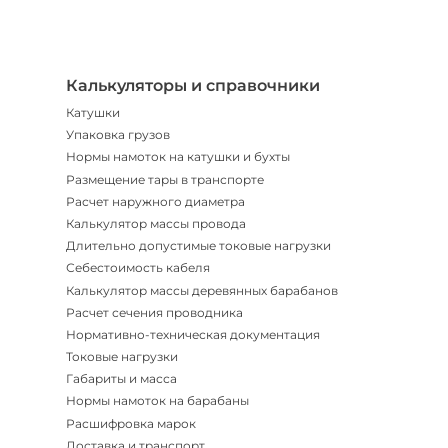
Телегр
Бот
|
Мгнов
опове
Калькуляторы и справочники
Катушки
Упаковка грузов
Нормы намоток на катушки и бухты
Размещение тары в транспорте
Расчет наружного диаметра
Калькулятор массы провода
Длительно допустимые токовые нагрузки
Себестоимость кабеля
Калькулятор массы деревянных барабанов
Расчет сечения проводника
Нормативно-техническая документация
Токовые нагрузки
Габариты и масса
Нормы намоток на барабаны
Расшифровка марок
Доставка и транспорт