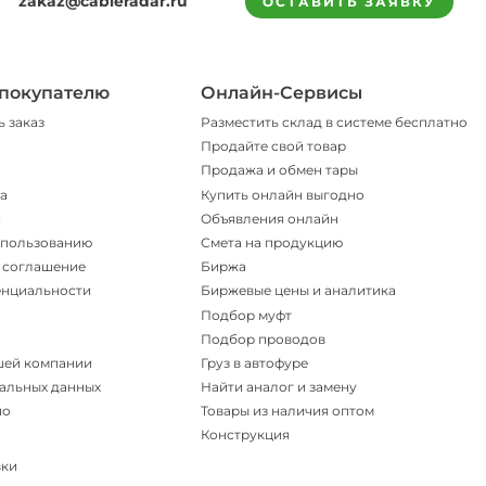
zakaz@cableradar.ru
ОСТАВИТЬ ЗАЯВКУ
покупателю
Онлайн-Сервисы
ь заказ
Разместить склад в системе бесплатно
Продайте свой товар
Продажа и обмен тары
а
Купить онлайн выгодно
и
Объявления онлайн
спользованию
Смета на продукцию
 соглашение
Биржа
енциальности
Биржевые цены и аналитика
Подбор муфт
Подбор проводов
шей компании
Груз в автофуре
альных данных
Найти аналог и замену
но
Товары из наличия оптом
Конструкция
вки