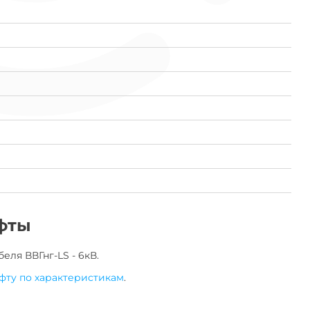
фты
беля
ВВГнг-LS - 6кВ
.
фту по характеристикам
.