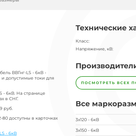
ог
размеры
ну
Технические х
Класс
:
Напряжение, кВ
:
Производител
ель ВВГнг-LS - 6кВ -
 и допустимые токи для
Завод
Завод-
ПОСМОТРЕТЬ ВСЕХ 
изготовитель
предпочел
 - 6кВ. На странице
скрыть
х в СНГ.
свои
Все маркораз
данные
9 руб.
заявка
на
-80 доступны в карточках
3х120 - 6кВ
завод
3х150 - 6кВ
LS - 6кВ