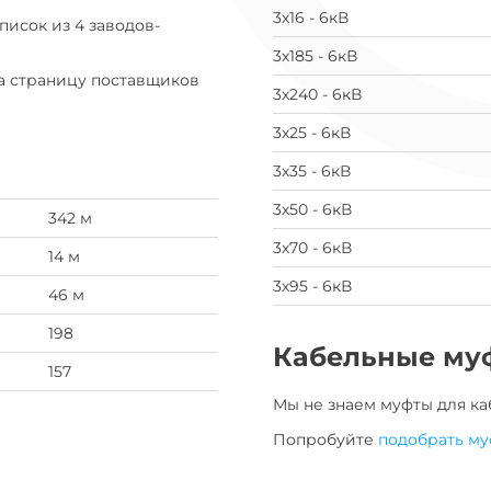
3х16 - 6кВ
список из 4 заводов-
3х185 - 6кВ
на страницу поставщиков
3х240 - 6кВ
3х25 - 6кВ
3х35 - 6кВ
3х50 - 6кВ
342 м
3х70 - 6кВ
14 м
3х95 - 6кВ
46 м
198
Кабельные му
157
Мы не знаем муфты для
ка
Попробуйте
подобрать му