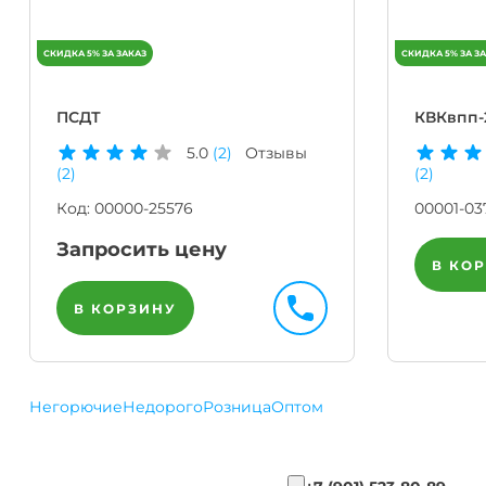
ПСДТ
КВКвпп-
5.0
(2)
Отзывы
(2)
(2)
Код:
00000-25576
00001-03
Запросить цену
В КО
В КОРЗИНУ
Негорючие
Недорого
Розница
Оптом