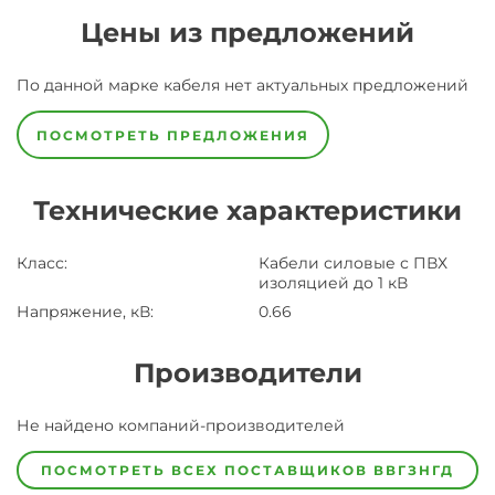
Цены из предложений
По данной марке
кабеля
нет актуальных предложений
ПОСМОТРЕТЬ ПРЕДЛОЖЕНИЯ
Технические характеристики
Класс
:
Кабели силовые с ПВХ
изоляцией до 1 кВ
Напряжение, кВ
:
0.66
Производители
Завод
Не найдено компаний-производителей
Завод-
изготовитель
предпочел
ПОСМОТРЕТЬ ВСЕХ ПОСТАВЩИКОВ
ВВГЗНГД
скрыть