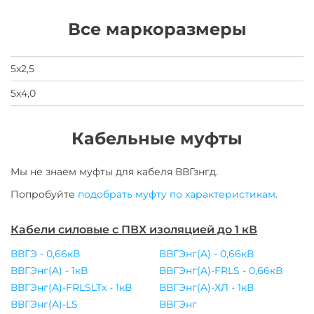
свои
данные
Все маркоразмеры
заявка
на
завод
5х2,5
5х4,0
Кабельные муфты
Мы не знаем муфты для
кабеля
ВВГзнгд
.
Попробуйте
подобрать муфту по характеристикам
.
Кабели силовые с ПВХ изоляцией до 1 кВ
ВВГЭ - 0,66кВ
ВВГЭнг(A) - 0,66кВ
ВВГЭнг(A) - 1кВ
ВВГЭнг(A)-FRLS - 0,66кВ
ВВГЭнг(A)-FRLSLTx - 1кВ
ВВГЭнг(A)-ХЛ - 1кВ
ВВГЭнг(A)-LS
ВВГЭнг