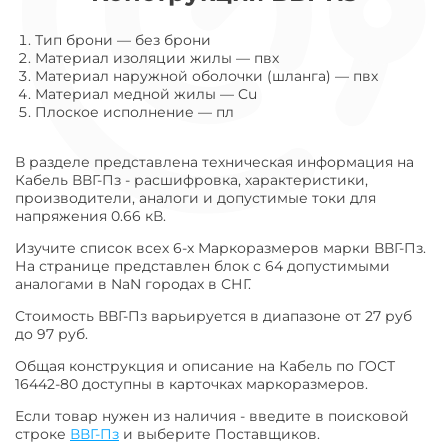
Тип брони
—
без брони
Материал изоляции жилы
—
пвх
Материал наружной оболочки (шланга)
—
пвх
Материал медной жилы
—
Cu
Плоское исполнение
—
пл
В разделе представлена техническая информация на
Кабель ВВГ-Пз - расшифровка, характеристики,
производители, аналоги и допустимые токи для
напряжения 0.66 кВ.
Изучите список всех 6-х Маркоразмеров марки ВВГ-Пз.
На странице представлен блок с 64 допустимыми
аналогами в NaN городах в СНГ.
Стоимость ВВГ-Пз варьируется в диапазоне от 27 руб
до 97 руб.
Общая конструкция и описание на Кабель по ГОСТ
16442-80 доступны в карточках маркоразмеров.
Если товар нужен из наличия - введите в поисковой
строке
ВВГ-Пз
и выберите Поставщиков.