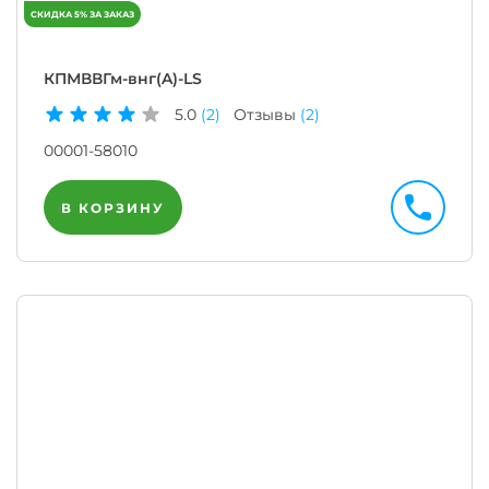
КПМВВГм-внг(A)-LS
5.0
(2)
Отзывы
(2)
00001-58010
В КОРЗИНУ