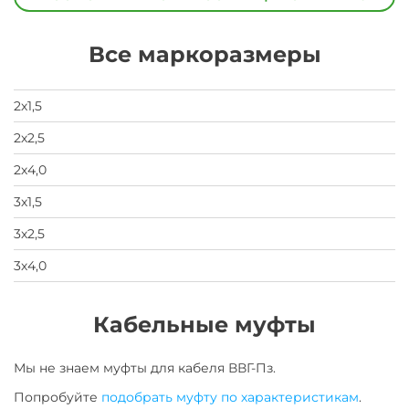
скрыть
свои
данные
Все маркоразмеры
заявка
на
завод
2х1,5
2х2,5
2х4,0
3х1,5
3х2,5
3х4,0
Кабельные муфты
Мы не знаем муфты для
кабеля
ВВГ-Пз
.
Попробуйте
подобрать муфту по характеристикам
.