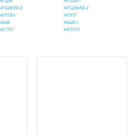
МГШВ
МГШВ-1
МГШВЭВ-2
МГШВМЭ-2
МЛПЭп
МЛПГ
МШВ
МШВ-1
МСТПГ
МСТПЛ