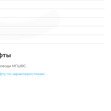
фты
овода
МГШВС
.
фту по характеристикам
.