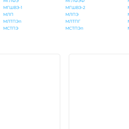
МГЛФЭ
МГЛФЭФ
МГШВЭ-1
МГШВЭ-2
МЛП
МЛПЭ
МЛТПЭп
МЛТПГ
МСТПЭ
МСТПЭп