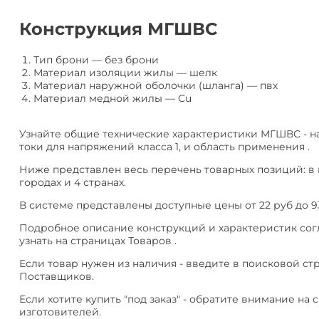
алюминия
Анал
или
Конструкция МГШВС
Заме
Разместить
Тип брони
—
без брони
тендер
Материал изоляции жилы
—
шелк
Материал наружной оболочки (шланга)
—
пвх
Материал медной жилы
—
Cu
Узнайте общие технические характеристики МГШВС - 
токи для напряжений класса 1, и область применения .
Ниже представлен весь перечень товарных позиций: в
городах и 4 странах.
В системе представлены доступные цены от 22 руб до 9
Подробное описание конструкций и характеристик сог
узнать на страницах Товаров .
Если товар нужен из наличия - введите в поисковой ст
Поставщиков.
Если хотите купить "под заказ" - обратите внимание на с
изготовителей.