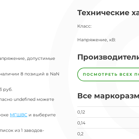
ог
Технические х
ну
Класс
:
Напряжение, кВ
:
Производител
напряжение, допустимые
Завод
Завод-
 наличии 8 позиций в NaN
ПОСМОТРЕТЬ ВСЕХ 
изготовитель
предпочел
скрыть
3 руб.
свои
Все маркораз
данные
ласно undefined можете
заявка
на
0,12
завод
роке
МГШВС
и выберите
0,14
писок из 1 заводов-
0,2