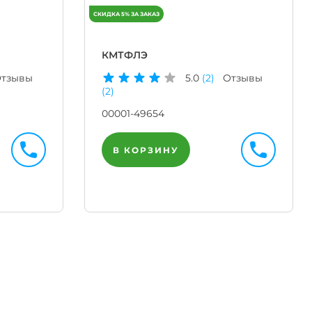
КМТФЛЭ
тзывы
5.0
(2)
Отзывы
(2)
00001-49654
В КОРЗИНУ
Телегр
Бот