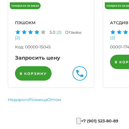
ПЭШОКМ
АТСДИВ
5.0
(2)
Отзывы
(2)
(2)
Код:
00000-15045
00001-17
Запросить цену
В КО
В КОРЗИНУ
Недорого
Розница
Оптом
+7 (901) 523-80-89