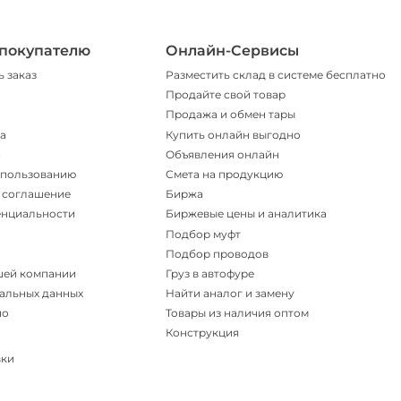
покупателю
Онлайн-Сервисы
ь заказ
Разместить склад в системе бесплатно
Продайте свой товар
Продажа и обмен тары
а
Купить онлайн выгодно
и
Объявления онлайн
спользованию
Смета на продукцию
 соглашение
Биржа
енциальности
Биржевые цены и аналитика
Подбор муфт
Подбор проводов
шей компании
Груз в автофуре
альных данных
Найти аналог и замену
но
Товары из наличия оптом
Конструкция
вки