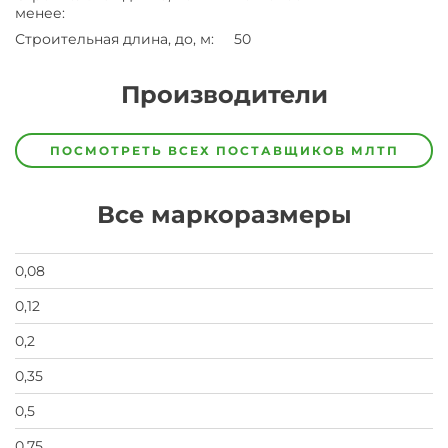
менее
:
Строительная длина, до, м
:
50
Производители
Завод
Завод-
ПОСМОТРЕТЬ ВСЕХ ПОСТАВЩИКОВ
МЛТП
изготовитель
предпочел
скрыть
Все маркоразмеры
свои
данные
заявка
на
0,08
завод
0,12
0,2
0,35
0,5
0,75