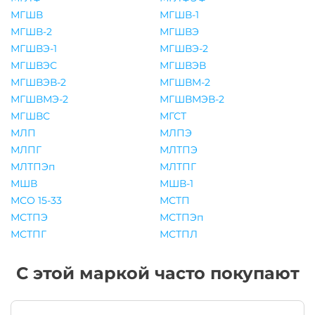
МГШВ
МГШВ-1
МГШВ-2
МГШВЭ
МГШВЭ-1
МГШВЭ-2
МГШВЭС
МГШВЭВ
МГШВЭВ-2
МГШВМ-2
МГШВМЭ-2
МГШВМЭВ-2
МГШВС
МГСТ
МЛП
МЛПЭ
МЛПГ
МЛТПЭ
МЛТПЭп
МЛТПГ
МШВ
МШВ-1
МСО 15-33
МСТП
МСТПЭ
МСТПЭп
МСТПГ
МСТПЛ
С этой маркой часто покупают