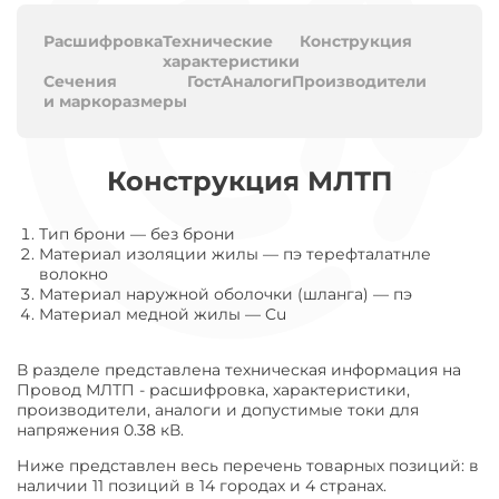
Расшифровка
Технические
Конструкция
характеристики
Сечения
Гост
Аналоги
Производители
и маркоразмеры
Конструкция МЛТП
Тип брони
—
без брони
Материал изоляции жилы
—
пэ терефталатнле
волокно
Материал наружной оболочки (шланга)
—
пэ
Материал медной жилы
—
Cu
В разделе представлена техническая информация на
Провод МЛТП - расшифровка, характеристики,
производители, аналоги и допустимые токи для
напряжения 0.38 кВ.
Ниже представлен весь перечень товарных позиций: в
наличии 11 позиций в 14 городах и 4 странах.