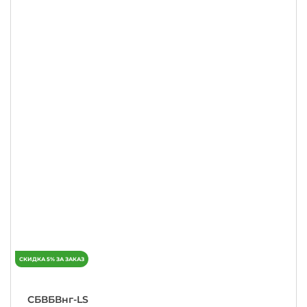
СБВБВнг-LS