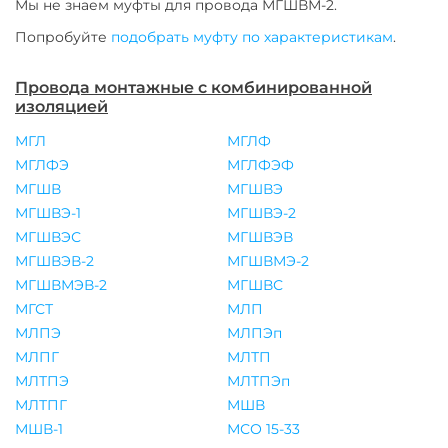
Мы не знаем муфты для
провода
МГШВМ-2
.
Попробуйте
подобрать муфту по характеристикам
.
Провода монтажные с комбинированной
изоляцией
МГЛ
МГЛФ
МГЛФЭ
МГЛФЭФ
МГШВ
МГШВЭ
МГШВЭ-1
МГШВЭ-2
МГШВЭС
МГШВЭВ
МГШВЭВ-2
МГШВМЭ-2
МГШВМЭВ-2
МГШВС
МГСТ
МЛП
МЛПЭ
МЛПЭп
МЛПГ
МЛТП
МЛТПЭ
МЛТПЭп
МЛТПГ
МШВ
МШВ-1
МСО 15-33