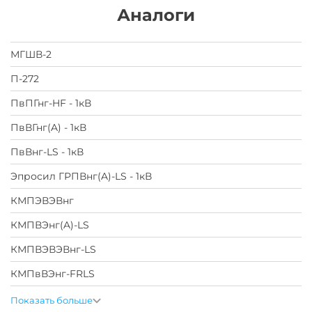
Аналоги
МГШВ-2
П-272
ПвПГнг-HF - 1кВ
ПвВГнг(A) - 1кВ
ПвВнг-LS - 1кВ
Эпросил ГРПВнг(A)-LS - 1кВ
КМПЭВЭВнг
КМПВЭнг(A)-LS
КМПВЭВЭВнг-LS
КМПвВЭнг-FRLS
Показать больше