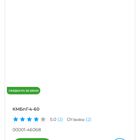
КМБпГ-4-60
5.0
(2)
Отзывы
(2)
00001-46068