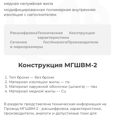
медная нелужёная жила
модифицированная полимерная внутренняя
изоляция с наполнителем
Расшифровка
Технические
Конструкция
характеристики
Сечения
Гост
Аналоги
Производители
и маркоразмеры
Конструкция МГШВМ-2
Тип брони
—
без брони
Материал изоляции жилы
—
пэ
Материал наружной оболочки (шланга)
—
пвх
Материал медной жилы
—
Cu
В разделе представлена техническая информация на
Провод МГШВМ-2 - расшифровка, характеристики,
производители, аналоги и допустимые токи для