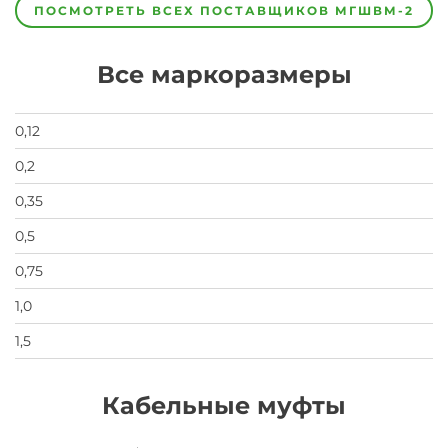
предпочел
ПОСМОТРЕТЬ ВСЕХ ПОСТАВЩИКОВ
МГШВМ-2
скрыть
свои
данные
Все маркоразмеры
заявка
на
завод
0,12
0,2
0,35
0,5
0,75
1,0
1,5
Кабельные муфты