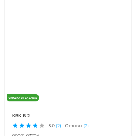
КВК-В-2
5.0
(2)
Отзывы
(2)
00001-03704