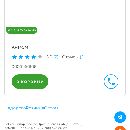
КНМСМ
5.0
(2)
Отзывы
(2)
00001-50108
В КОРЗИНУ
Недорого
Розница
Оптом
КабельРадар
,
Москва
,
Пресненская наб, д 10 стр 2,
помещ 9Н ап.563
,
123112
,
+7 (901) 523-80-89