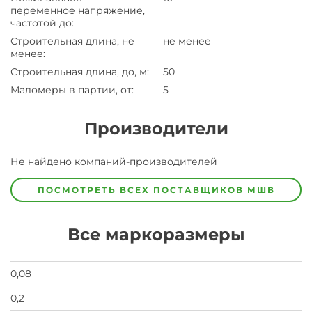
переменное напряжение,
частотой до
:
Строительная длина, не
не менее
менее
:
Строительная длина, до, м
:
50
Маломеры в партии, от
:
5
Производители
Завод
Не найдено компаний-производителей
Завод-
изготовитель
предпочел
ПОСМОТРЕТЬ ВСЕХ ПОСТАВЩИКОВ
МШВ
скрыть
свои
данные
Все маркоразмеры
заявка
на
завод
0,08
0,2