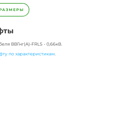
РАЗМЕРЫ
фты
беля
ВВГнг(A)-FRLS - 0,66кВ
.
фту по характеристикам
.