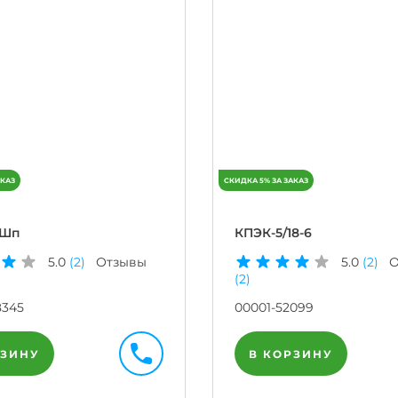
пШп
КПЭК-5/18-6
5.0
(2)
Отзывы
5.0
(2)
О
(2)
8345
00001-52099
РЗИНУ
В КОРЗИНУ