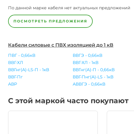
По данной марке
кабеля
нет актуальных предложений
ПОСМОТРЕТЬ ПРЕДЛОЖЕНИЯ
Кабели силовые с ПВХ изоляцией до 1 кВ
ПВГ - 0,66кВ
ВВГЭ - 0,66кВ
ВВГ-ХЛ
ВВГ-ХЛ - 1кВ
ВВГнг(A)-LS-П - 1кВ
ВВГнг(A)-П - 0,66кВ
ВВГ-Пг
ВВГ-Пнг(A)-LS - 1кВ
АВР
АВВГЭ - 0,66кВ
С этой маркой часто покупают