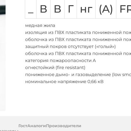
АСБЛ
ВВГ
ВБШВ
ВВГнг-LS
КГ
КВВГ
ППГ
Количество жил
_
В
В
Г
нг
(A)
F
амоток
Предложения
Многожильный
абелей
на
Одножильный
а
бобины
медная жила
Трехжильные
обины
изоляция из ПВХ пластиката пониженной по
ПВХ (поливинил хлоридный пластикат)
оболочка из ПВХ пластиката пониженной по
цией
защитный покров отсутствует («голый»)
ухты
оболочка из ПВХ пластиката пониженной по
категория пожароопасности A
огнестойкий (fire resistant)
пониженное дымо- и газовыделение (low smo
номинальное напряжение 0,66 кВ
ль
Гост
Аналоги
Производители