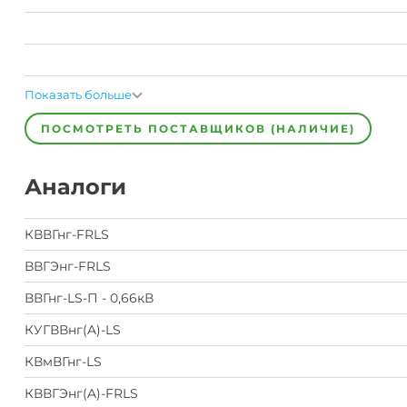
Показать больше
ПОСМОТРЕТЬ ПОСТАВЩИКОВ (НАЛИЧИЕ)
Аналоги
КВВГнг-FRLS
ВВГЭнг-FRLS
ВВГнг-LS-П - 0,66кВ
КУГВВнг(A)-LS
КВмВГнг-LS
КВВГЭнг(A)-FRLS