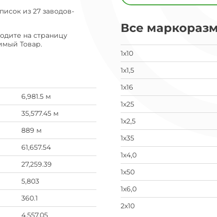
свои
писок из 27 заводов-
данные
Все маркораз
заявка
на
ходите на страницу
завод
имый Товар.
1х10
1х1,5
1х16
6,981.5 м
1х25
35,577.45 м
1х2,5
889 м
1х35
61,657.54
1х4,0
27,259.39
1х50
5,803
1х6,0
360.1
2х10
4,557.05