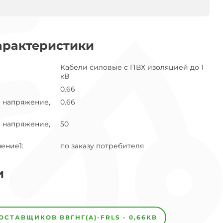
арактеристики
Кабели силовые с ПВХ изоляцией до 1
кВ
0.66
 напряжение,
0.66
 напряжение,
50
нение1
:
по заказу потребителя
и
ПОСТАВЩИКОВ
ВВГНГ(A)-FRLS - 0,66КВ