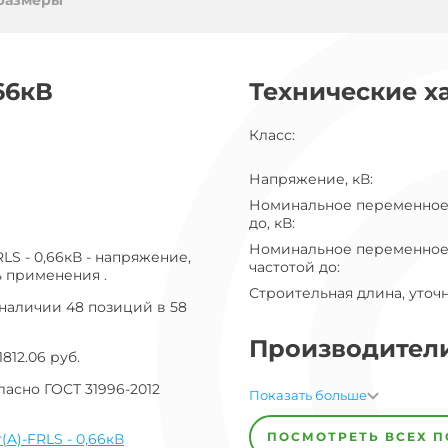
ог
размеры
ну
66кВ
Технические х
Класс
:
Напряжение, кВ
:
Номинальное переменное
до, кВ
:
Номинальное переменное
LS - 0,66кВ - напряжение,
частотой до
:
ь применения .
Строительная длина, уточ
наличии 48 позиций в 58
Производител
812.06 руб.
асно ГОСТ 31996-2012
Завод
Завод-
Показать больше
изготовитель
предпочел
ПОСМОТРЕТЬ ВСЕХ 
(A)-FRLS - 0,66кВ
скрыть