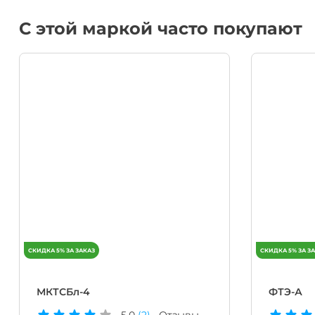
С этой маркой часто покупают
МКТСБл-4
ФТЭ-А
5.0
(2)
Отзывы