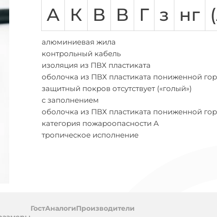
АСБЛ
ВВГ
ВБШВ
ВВГнг-LS
КГ
КВВГ
ППГ
Количество жил
А
К
В
В
Г
з
нг
амоток
Предложения
Многожильный
абелей
на
Одножильный
а
бобины
алюминиевая жила
Трехжильные
обины
контрольный кабель
ПВХ (поливинил хлоридный пластикат)
изоляция из ПВХ пластиката
цией
оболочка из ПВХ пластиката пониженной го
ухты
защитный покров отсутствует («голый»)
с заполнением
оболочка из ПВХ пластиката пониженной го
категория пожароопасности A
тропическое исполнение
ль
Гост
Аналоги
Производители