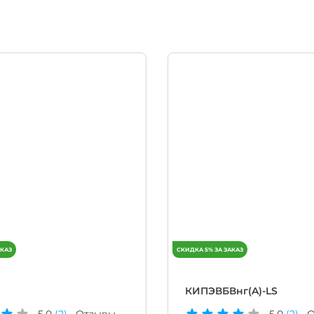
КИПЭВБВнг(A)-LS
5.0
(2)
Отзывы
5.0
(2)
О