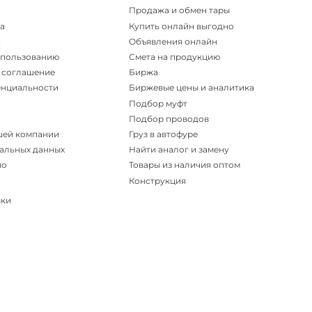
Продажа и обмен тары
а
Купить онлайн выгодно
и
Объявления онлайн
спользованию
Смета на продукцию
 соглашение
Биржа
енциальности
Биржевые цены и аналитика
Подбор муфт
Подбор проводов
шей компании
Груз в автофуре
альных данных
Найти аналог и замену
но
Товары из наличия оптом
Конструкция
вки