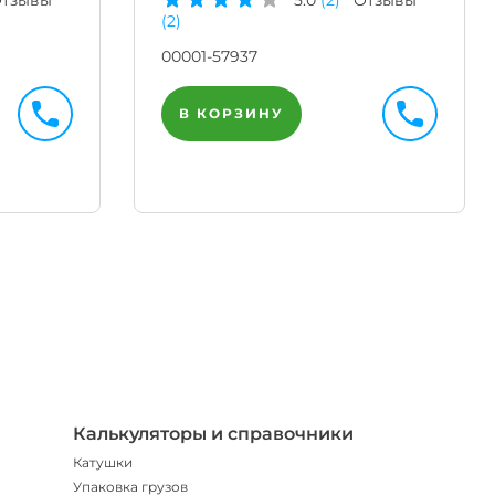
(2)
00001-57937
В КОРЗИНУ
Телегр
Бот
|
Мгнов
опове
Калькуляторы и справочники
Катушки
Упаковка грузов