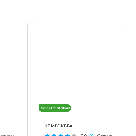
КПМВЭКВГ-в
тзывы
5.0
(2)
Отзывы