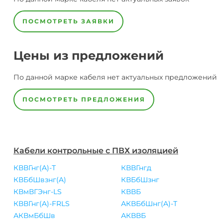
ПОСМОТРЕТЬ ЗАЯВКИ
Цены из предложений
По данной марке
кабеля
нет актуальных предложений
ПОСМОТРЕТЬ ПРЕДЛОЖЕНИЯ
Кабели контрольные с ПВХ изоляцией
КВВГнг(A)-Т
КВВГнгд
КВБбШвзнг(A)
КВБбШзнг
КВмВГЭнг-LS
КВВБ
КВВГнг(A)-FRLS
АКВБбШнг(A)-Т
АКВмБбШв
АКВВБ