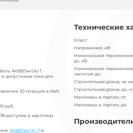
ог
размеры
ну
Технические х
Класс
:
Напряжение, кВ
:
Номинальное переменное
до, кВ
:
Номинальное переменное
ель АКВВГзнг(A)-Т -
частотой до
:
 и допустимые токи для
Строительная длина, не м
Строительная длина, до, м
:
 наличии 30 позиций в NaN
Маломеры в партии, от
:
Маломеры в партии, до
:
0 руб.
78 доступны в карточках
Производител
роке
АКВВГзнг(A)-Т
и