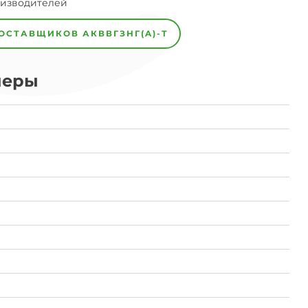
оизводителей
ПОСТАВЩИКОВ
АКВВГЗНГ(A)-Т
меры