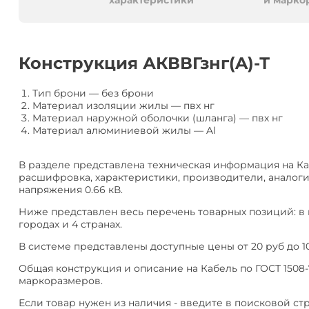
алюминия
Анал
характеристики
и марко
или
Заме
Разместить
Конструкция АКВВГзнг(A)-Т
тендер
Тип брони
—
без брони
Материал изоляции жилы
—
пвх нг
Материал наружной оболочки (шланга)
—
пвх нг
Материал алюминиевой жилы
—
Al
В разделе представлена техническая информация на Каб
расшифровка, характеристики, производители, аналоги
напряжения 0.66 кВ.
Ниже представлен весь перечень товарных позиций: в
городах и 4 странах.
В системе представлены доступные цены от 20 руб до 10
Общая конструкция и описание на Кабель по ГОСТ 1508-
маркоразмеров.
Если товар нужен из наличия - введите в поисковой ст