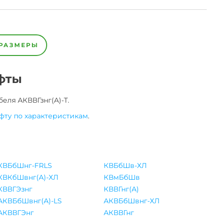
РАЗМЕРЫ
фты
беля
АКВВГзнг(A)-Т
.
фту по характеристикам
.
КВБбШнг-FRLS
КВБбШв-ХЛ
КВКбШвнг(A)-ХЛ
КВмБбШв
КВВГЭзнг
КВВГнг(A)
АКВБбШвнг(A)-LS
АКВБбШвнг-ХЛ
АКВВГЭнг
АКВВГнг