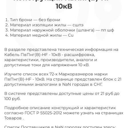
10кВ
Тип брони
—
без брони
Материал изоляции жилы
—
сшпэ
Материал наружной оболочки (шланга)
—
пп шф
Материал медной жилы
—
Cu
В разделе представлена техническая информация на
Кабель ПвПнг(B)-HF - 10кВ - расшифровка,
характеристики, производители, аналоги и
допустимые токи для напряжения 10 кВ.
Изучите список всех 72-х Маркоразмеров марки
ПвПнг(B)-HF - 10кВ. На странице представлен блок с 21
допустимыми аналогами в NaN городах в СНГ.
В системе представлены доступные цены от 21 руб до
100 руб.
Подробное описание конструкций и характеристик
согласно ГОСТ Р 55025-2012 можете узнать на страницах
Товаров .
Список Поставщиков в NaN городах доступен здесь: