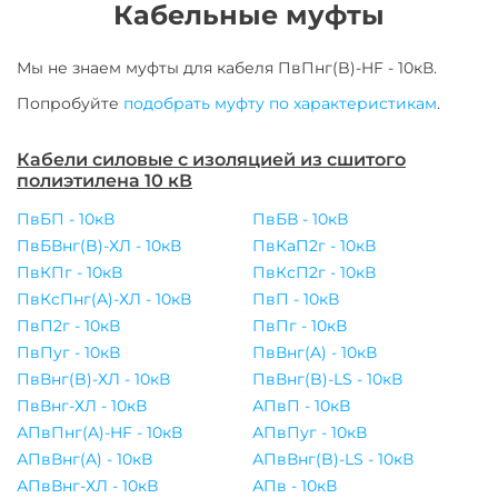
Кабельные муфты
Мы не знаем муфты для
кабеля
ПвПнг(B)-HF - 10кВ
.
Попробуйте
подобрать муфту по характеристикам
.
Кабели силовые с изоляцией из сшитого
полиэтилена 10 кВ
ПвБП - 10кВ
ПвБВ - 10кВ
ПвБВнг(B)-ХЛ - 10кВ
ПвКаП2г - 10кВ
ПвКПг - 10кВ
ПвКсП2г - 10кВ
ПвКсПнг(A)-ХЛ - 10кВ
ПвП - 10кВ
ПвП2г - 10кВ
ПвПг - 10кВ
ПвПуг - 10кВ
ПвВнг(A) - 10кВ
ПвВнг(B)-ХЛ - 10кВ
ПвВнг(B)-LS - 10кВ
ПвВнг-ХЛ - 10кВ
АПвП - 10кВ
АПвПнг(A)-HF - 10кВ
АПвПуг - 10кВ
АПвВнг(A) - 10кВ
АПвВнг(B)-LS - 10кВ
АПвВнг-ХЛ - 10кВ
АПв - 10кВ