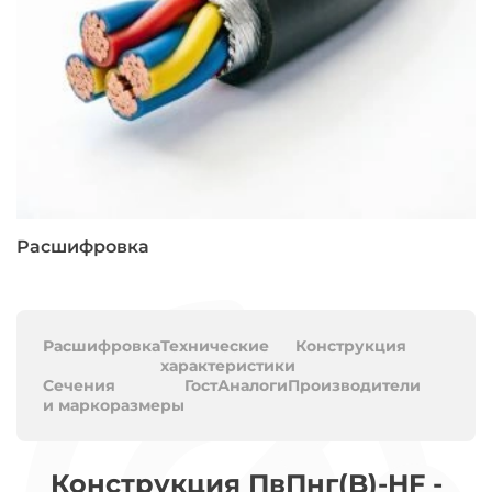
Расшифровка
Расшифровка
Технические
Конструкция
характеристики
Сечения
Гост
Аналоги
Производители
и маркоразмеры
Конструкция ПвПнг(B)-HF -