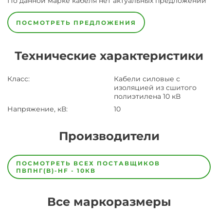
По данной марке
кабеля
нет актуальных предложений
ПОСМОТРЕТЬ ПРЕДЛОЖЕНИЯ
Технические характеристики
Класс
:
Кабели силовые с
изоляцией из сшитого
полиэтилена 10 кВ
Напряжение, кВ
:
10
Производители
Завод
Завод-
ПОСМОТРЕТЬ ВСЕХ ПОСТАВЩИКОВ
изготовитель
ПВПНГ(B)-HF - 10КВ
предпочел
скрыть
свои
Все маркоразмеры
данные
заявка