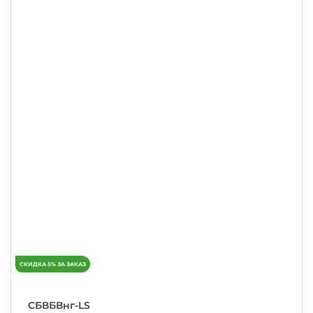
СБВБВнг-LS